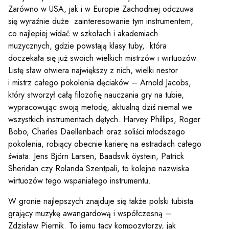
Zarówno w USA, jak i w Europie Zachodniej odczuwa
się wyraźnie duże zainteresowanie tym instrumentem,
co najlepiej widać w szkołach i akademiach
muzycznych, gdzie powstają klasy tuby, która
doczekała się już swoich wielkich mistrzów i wirtuozów.
Listę sław otwiera największy z nich, wielki nestor
i mistrz całego pokolenia dęciaków – Arnold Jacobs,
który stworzył całą filozofię nauczania gry na tubie,
wypracowując swoją metodę, aktualną dziś niemal we
wszystkich instrumentach dętych. Harvey Phillips, Roger
Bobo, Charles Daellenbach oraz soliści młodszego
pokolenia, robiący obecnie karierę na estradach całego
świata: Jens Björn Larsen, Baadsvik öystein, Patrick
Sheridan czy Rolanda Szentpali, to kolejne nazwiska
wirtuozów tego wspaniałego instrumentu.
W gronie najlepszych znajduje się także polski tubista
grający muzykę awangardową i współczesną –
Zdzisław Piernik. To jemu tacy kompozytorzy, jak