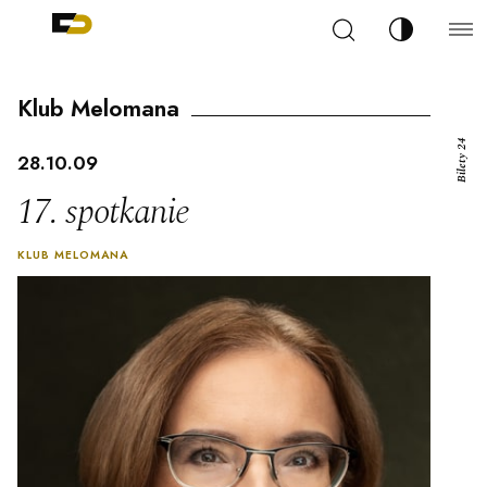
Szukaj
Zmień kont
Filharmonia Pomorska im. Ignacego Jana Paderew
arz
Klub Melomana
Bilety 24
28.10.09
17. spotkanie
ja
KLUB MELOMANA
ale
ności