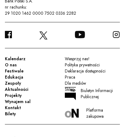
Bank Polski S.A.
nr rachunku:
29 1020 1462 0000 7502 0336 2282
FACEBOOK
YOUTUBE
INSTA
TWITTER
Kalendarz
Wesprzyj nas!
O nas
Polityka prywatności
Festiwale
Deklaracja dostępności
Edukacja
Praca
Zespoły
Dla mediów
Aktualności
Sklep
Biuletyn Informacji
Projekty
Publicznej
Wynajem sal
Kontakt
Platforma
Bilety
zakupowa