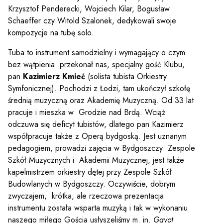
Krzysztof Penderecki, Wojciech Kilar, Bogusław
Schaeffer czy Witold Szalonek, dedykowali swoje
kompozycje na tubę solo.
Tuba to instrument samodzielny i wymagający o czym
bez wątpienia przekonał nas, specjalny gość Klubu,
pan
Kazimierz Kmieć
(solista tubista Orkiestry
Symfonicznej). Pochodzi z Łodzi, tam ukończył szkołę
średnią muzyczną oraz Akademię Muzyczną. Od 33 lat
pracuje i mieszka w Grodzie nad Brdą. Wciąż
odczuwa się deficyt tubistów, dlatego pan Kazimierz
współpracuje także z Operą bydgoską. Jest uznanym
pedagogiem, prowadzi zajęcia w Bydgoszczy: Zespole
Szkół Muzycznych i Akademii Muzycznej, jest także
kapelmistrzem orkiestry dętej przy Zespole Szkół
Budowlanych w Bydgoszczy. Oczywiście, dobrym
zwyczajem, krótka, ale rzeczowa prezentacja
instrumentu została wsparta muzyką i tak w wykonaniu
Sz
naszego miłego Gościa usłyszeliśmy m. in.
Gavot