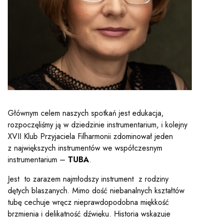
y
em sal
t
Głównym celem naszych spotkań jest edukacja,
YOUTUBE
INSTAGRAM
WITTER
rozpoczęliśmy ją w dziedzinie instrumentarium, i kolejny
XVII Klub Przyjaciela Filharmonii zdominował jeden
ości
Polityka prywatności
z największych instrumentów we współczesnym
instrumentarium –
TUBA
.
y
Praca
Jest to zarazem najmłodszy instrument z rodziny
dętych blaszanych. Mimo dość niebanalnych kształtów
tubę cechuje wręcz nieprawdopodobna miękkość
brzmienia i delikatność dźwięku. Historia wskazuje