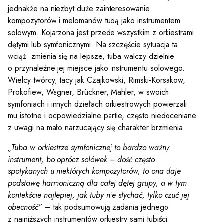
jednakże na niezbyt duże zainteresowanie
kompozytorów i melomanów tubą jako instrumentem
solowym. Kojarzona jest przede wszystkim z orkiestrami
dętymi lub symfonicznymi. Na szczęście sytuacja ta
wciąż zmienia się na lepsze, tuba walczy dzielnie
o przynależne jej miejsce jako instrumentu solowego.
Wielcy twórcy, tacy jak Czajkowski, Rimski-Korsakow,
Prokofiew, Wagner, Brückner, Mahler, w swoich
symfoniach i innych dziełach orkiestrowych powierzali
mu istotne i odpowiedzialne partie, często niedoceniane
z uwagi na mało narzucający się charakter brzmienia.
„Tuba w orkiestrze symfonicznej to bardzo ważny
instrument, bo oprócz solówek – dość często
spotykanych u niektórych kompozytorów, to ona daje
podstawę harmoniczną dla całej dętej grupy, a w tym
kontekście najlepiej, jak tuby nie słychać, tylko czuć jej
obecność”
– tak podsumowują zadania jednego
z najniższych instrumentów orkiestry sami tubiści.