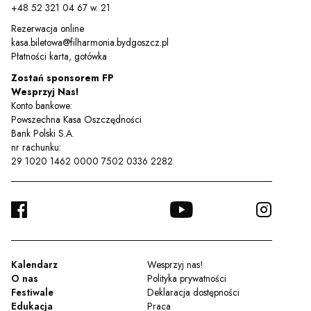
+48 52 321 04 67 w. 21
Rezerwacja online
kasa.biletowa@filharmonia.bydgoszcz.pl
Płatności karta, gotówka
Zostań sponsorem FP
Wesprzyj Nas!
Konto bankowe:
Powszechna Kasa Oszczędności
Bank Polski S.A.
nr rachunku:
29 1020 1462 0000 7502 0336 2282
FACEBOOK
YOUTUBE
INSTA
TWITTER
Kalendarz
Wesprzyj nas!
O nas
Polityka prywatności
Festiwale
Deklaracja dostępności
Edukacja
Praca