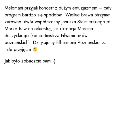
y
Melomani przyjęli koncert z dużym entuzjazmem – cały
program bardzo się spodobał. Wielkie brawa otrzymał
em sal
zarówno utwór współczesny Janusza Stalmierskiego
pt.
Morze traw na orkiestrę, jak i kreacja Marcina
Suszyckiego (koncertmistrza Filharmoników
poznańskich). Dziękujemy Filharmonii Poznańskiej za
t
miłe przyjęcie
Jak było zobaczcie sami:-)
YOUTUBE
INSTAGRAM
WITTER
ości
Polityka prywatności
y
Praca