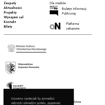
Zespoły
Dla mediów
Aktualności
Sklep
Biuletyn Informacji
Projekty
Publicznej
Wynajem sal
Kontakt
Platforma
Bilety
zakupowa
Używamy ciasteczek by prowadzić
Filharmonia Pomorska jest instytucją kultury Województwa
statystyki odwiedzin portalu, poprawiać