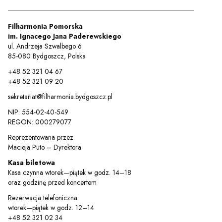
Filharmonia Pomorska
im. Ignacego Jana Paderewskiego
ul. Andrzeja Szwalbego 6
85-080 Bydgoszcz, Polska
+48 52 321 04 67
+48 52 321 09 20
sekretariat@filharmonia.bydgoszcz.pl
NIP: 554-02-40-549
REGON: 000279077
Reprezentowana przez
Sz
Macieja Puto – Dyrektora
Kasa biletowa
Kasa czynna wtorek—piątek w godz. 14–18
oraz godzinę przed koncertem
Rezerwacja telefoniczna
wtorek—piątek w godz. 12–14
+48 52 321 02 34