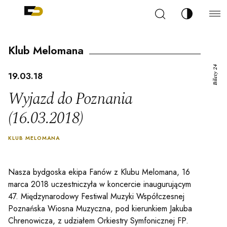
Szukaj
Zmień kont
Filharmonia Pomorska im. Ignacego Jana Paderew
arz
Klub Melomana
Bilety 24
19.03.18
Wyjazd do Poznania
(16.03.2018)
ja
KLUB MELOMANA
ale
Nasza bydgoska ekipa Fanów z Klubu Melomana, 16
marca 2018 uczestniczyła w koncercie
inaugurującym
ności
47. Międzynarodowy Festiwal Muzyki Współczesnej
Poznańska Wiosna Muzyczna, pod kierunkiem Jakuba
Chrenowicza, z udziałem Orkiestry Symfonicznej FP.