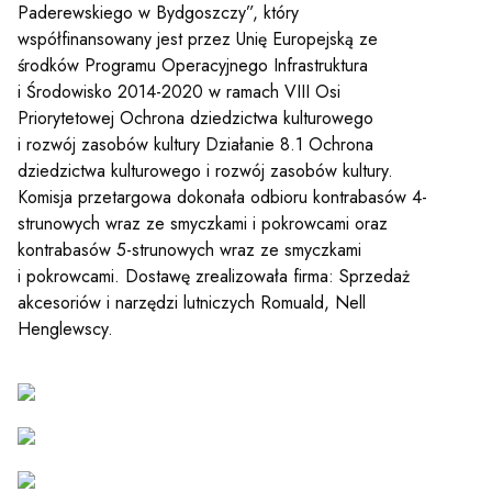
y
Paderewskiego w Bydgoszczy”, który
współfinansowany jest przez Unię Europejską ze
środków Programu Operacyjnego Infrastruktura
em sal
i Środowisko 2014-2020 w ramach VIII Osi
Priorytetowej Ochrona dziedzictwa kulturowego
i rozwój zasobów kultury Działanie 8.1 Ochrona
t
dziedzictwa kulturowego i rozwój zasobów kultury.
Komisja przetargowa dokonała odbioru kontrabasów 4-
strunowych wraz ze smyczkami i pokrowcami oraz
kontrabasów 5-strunowych wraz ze smyczkami
YOUTUBE
INSTAGRAM
WITTER
i pokrowcami. Dostawę zrealizowała firma: Sprzedaż
akcesoriów i narzędzi lutniczych Romuald, Nell
ości
Henglewscy.
Polityka prywatności
y
Praca