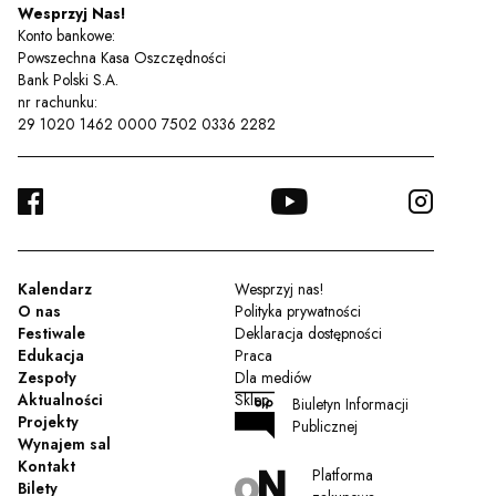
Wesprzyj Nas!
Konto bankowe:
Powszechna Kasa Oszczędności
Bank Polski S.A.
nr rachunku:
29 1020 1462 0000 7502 0336 2282
FACEBOOK
YOUTUBE
INSTA
TWITTER
Kalendarz
Wesprzyj nas!
O nas
Polityka prywatności
Festiwale
Deklaracja dostępności
Edukacja
Praca
Zespoły
Dla mediów
Aktualności
Sklep
Biuletyn Informacji
Projekty
Publicznej
Wynajem sal
Kontakt
Platforma
Bilety