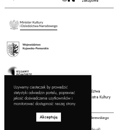
zakupowa
Używamy ciasteczek by prowadzić
Filharmonia Pomorska jest instytucją kultury Województwa
statystyki odwiedzin portalu, poprawiać
Kujawsko-Pomorskiego, współprowadzoną przez Ministra Kultury
jakość doświadczenia użytkowników i
i Dziedzictwa Narodowego.
monitorować dostępność naszej strony.
Akceptuję
Copyright © Filharmonia Pomorska im. Ignacego Jana Paderewskiego
2026, wszystkie prawa zastrzeżone
Projekt i realizacja:
Bartosz Pawlonka
,
Rafał Jara (fabricstudio.pl)