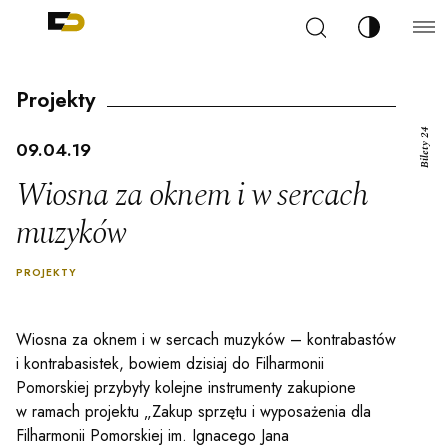
Szukaj
Zmień kont
Filharmonia Pomorska im. Ignacego Jana Paderew
arz
Projekty
Bilety 24
09.04.19
Wiosna za oknem i w sercach
muzyków
ja
PROJEKTY
ale
Wiosna za oknem i w sercach muzyków – kontrabastów
i kontrabasistek, bowiem dzisiaj do Filharmonii
ności
Pomorskiej przybyły kolejne instrumenty zakupione
w ramach projektu „Zakup sprzętu i wyposażenia dla
Filharmonii Pomorskiej im. Ignacego Jana