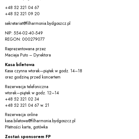
Sz
+48 52 321 04 67
+48 52 321 09 20
sekretariat@filharmonia.bydgoszcz.pl
NIP: 554-02-40-549
REGON: 000279077
Reprezentowana przez
Macieja Puto – Dyrektora
Kasa biletowa
Kasa czynna wtorek—piątek w godz. 14–18
oraz godzinę przed koncertem
Rezerwacja telefoniczna
wtorek—piątek w godz. 12–14
+48 52 321 02 34
+48 52 321 04 67 w. 21
Rezerwacja online
kasa.biletowa@filharmonia.bydgoszcz.pl
Płatności karta, gotówka
Zostań sponsorem FP