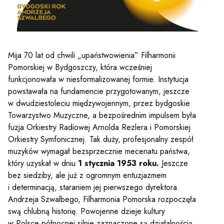
y
em sal
Mija 70 lat od chwili „upaństwowienia” Filharmonii
Pomorskiej w Bydgoszczy, która wcześniej
t
funkcjonowała w niesformalizowanej formie. Instytucja
powstawała na fundamencie przygotowanym, jeszcze
w dwudziestoleciu międzywojennym, przez bydgoskie
Towarzystwo Muzyczne, a bezpośrednim impulsem była
YOUTUBE
INSTAGRAM
WITTER
fuzja Orkiestry Radiowej Arnolda Rezlera i Pomorskiej
Orkiestry Symfonicznej. Tak duży, profesjonalny zespół
ości
Polityka prywatności
muzyków wymagał bezsprzecznie mecenatu państwa,
który uzyskał w dniu
1 stycznia 1953 roku.
Jeszcze
y
Praca
bez siedziby, ale już z ogromnym entuzjazmem
i determinacją, staraniem jej pierwszego dyrektora
Andrzeja Szwalbego, Filharmonia Pomorska rozpoczęła
swą chlubną historię. Powojenne dzieje kultury
w Polsce północnej silnie zaznaczone są działalnością