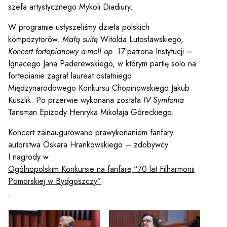
szefa artystycznego Mykoli Diadiury.
W programie usłyszeliśmy dzieła polskich
kompozytorów.
Małą suit
ę Witolda Lutosławskiego,
Koncert fortepianowy a-moll
op. 17
patrona Instytucji –
Ignacego Jana Paderewskiego, w którym partię solo na
fortepianie zagrał laureat ostatniego
Międzynarodowego Konkursu Chopinowskiego Jakub
Kuszlik. Po przerwie wykonana została
IV Symfonia
Tansman Epizody Henryka Mikołaja Góreckiego.
Koncert zainaugurowano prawykonaniem fanfary
autorstwa Oskara Hrankowskiego – zdobywcy
I nagrody w
Ogólnopolskim Konkursie na fanfarę “70 lat Filharmonii
Pomorskiej w Bydgoszczy”
.