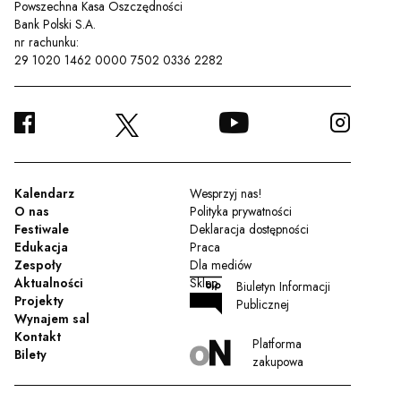
Powszechna Kasa Oszczędności
Bank Polski S.A.
nr rachunku:
29 1020 1462 0000 7502 0336 2282
FACEBOOK
YOUTUBE
INSTA
TWITTER
Kalendarz
Wesprzyj nas!
O nas
Polityka prywatności
Festiwale
Deklaracja dostępności
Edukacja
Praca
Zespoły
Dla mediów
Aktualności
Sklep
Biuletyn Informacji
Projekty
Publicznej
Wynajem sal
Kontakt
Platforma
Bilety
zakupowa