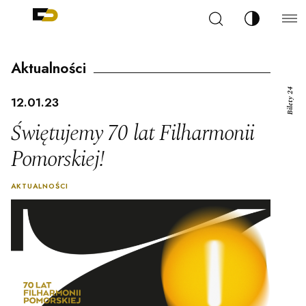
Szukaj
Zmień kont
Filharmonia Pomorska im. Ignacego Jana Paderew
arz
Aktualności
Bilety 24
12.01.23
Świętujemy 70 lat Filharmonii
Pomorskiej!
ja
AKTUALNOŚCI
ale
ności