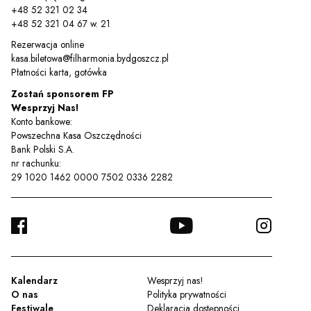
+48 52 321 02 34
+48 52 321 04 67 w. 21
Rezerwacja online
Sz
kasa.biletowa@filharmonia.bydgoszcz.pl
Płatności karta, gotówka
Zostań sponsorem FP
Wesprzyj Nas!
Konto bankowe:
Powszechna Kasa Oszczędności
Bank Polski S.A.
nr rachunku:
29 1020 1462 0000 7502 0336 2282
FACEBOOK
YOUTUBE
INSTA
TWITTER
Kalendarz
Wesprzyj nas!
O nas
Polityka prywatności
Festiwale
Deklaracja dostępności