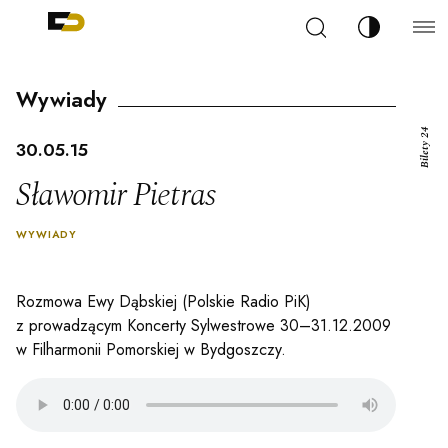
Szukaj
Zmień kont
Filharmonia Pomorska im. Ignacego Jana Paderew
arz
Wywiady
Bilety 24
30.05.15
Sławomir Pietras
ja
WYWIADY
ale
Rozmowa Ewy Dąbskiej (Polskie Radio PiK)
z prowadzącym Koncerty Sylwestrowe 30–31.12.2009
w Filharmonii Pomorskiej w Bydgoszczy.
ności