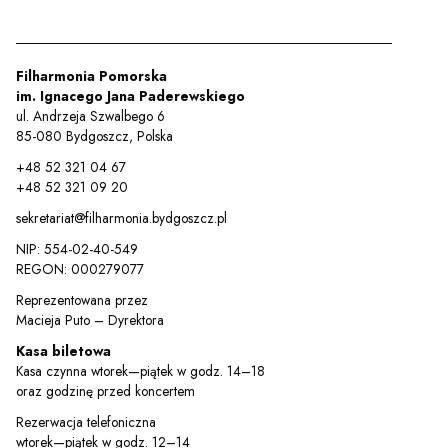
y
em sal
Filharmonia Pomorska
im. Ignacego Jana Paderewskiego
ul. Andrzeja Szwalbego 6
85-080 Bydgoszcz, Polska
t
+48 52 321 04 67
+48 52 321 09 20
sekretariat@filharmonia.bydgoszcz.pl
YOUTUBE
INSTAGRAM
WITTER
NIP: 554-02-40-549
REGON: 000279077
ości
Polityka prywatności
Reprezentowana przez
Macieja Puto – Dyrektora
y
Praca
Kasa biletowa
Kasa czynna wtorek—piątek w godz. 14–18
oraz godzinę przed koncertem
Rezerwacja telefoniczna
wtorek—piątek w godz. 12–14