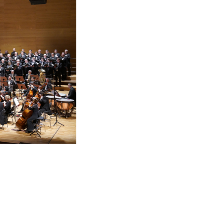
acego Jana Paderewskiego w Bydgoszczy
Kalendarz
O nas
Edukacja
Festiwale