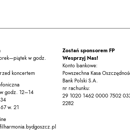
Aktualności
Zespoły
a
Zostań sponsorem FP
orek—piątek w godz.
Wesprzyj Nas!
Konto bankowe:
przed koncertem
Powszechna Kasa Oszczędnoś
Wynajem sal
Bank Polski S.A.
efoniczna
nr rachunku:
 w godz. 12–14
29 1020 1462 0000 7502 03
 34
Kontakt
2282
67 w. 21
ine
filharmonia.bydgoszcz.pl