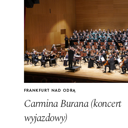
Filharmonia Pomorska im. Ign
FRANKFURT NAD ODRĄ
Carmina Burana (koncert
wyjazdowy)