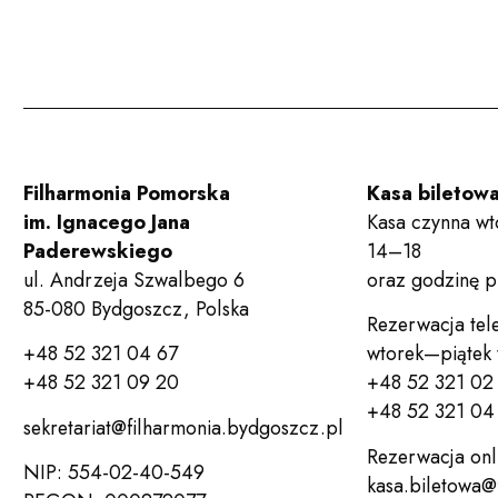
Filharmonia Pomorska
Kasa biletow
im. Ignacego Jana
Kasa czynna wt
Paderewskiego
14–18
ul. Andrzeja Szwalbego 6
oraz godzinę 
85-080 Bydgoszcz, Polska
Rezerwacja tel
+48 52 321 04 67
wtorek—piątek
+48 52 321 09 20
+48 52 321 02
+48 52 321 04 
sekretariat@filharmonia.bydgoszcz.pl
Rezerwacja onl
NIP: 554-02-40-549
kasa.biletowa@