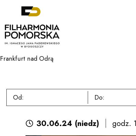
Filharmonia Pomorska im. Ignacego J
Frankfurt nad Odrą
Daty
Daty
Od:
Do:
wydarzeń
wydarzeń
30.06.24 (niedz)
godz. 
Czytaj więcej