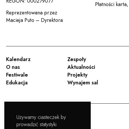
REGON: 000279077
Płatności karta
Reprezentowana przez
Macieja Puto – Dyrektora
Kalendarz
Zespoły
O nas
Aktualności
Festiwale
Projekty
Edukacja
Wynajem sal
Używamy ciasteczek by
prowadzić statystyki