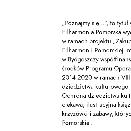
„Poznajmy się…”, to tytu
Filharmonia Pomorska wy
w ramach projektu „Zakup
Filharmonii Pomorskiej i
w Bydgoszczy współfinans
acego Jana Paderewskiego w Bydgoszczy
środków Programu Operacy
Kalendarz
2014-2020 w ramach VIII
dziedzictwa kulturowego i
Ochrona dziedzictwa kult
O nas
ciekawa, ilustracyjna ksią
krzyżówki i zabawy, który
Pomorskiej.