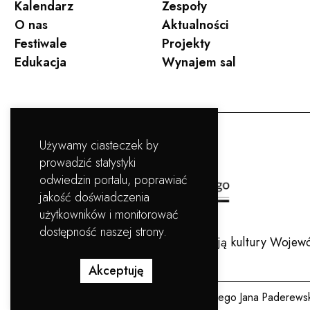
Kalendarz
Zespoły
O nas
Aktualności
Festiwale
Projekty
Edukacja
Wynajem sal
Używamy ciasteczek by
prowadzić statystyki
odwiedzin portalu, poprawiać
jakość doświadczenia
użytkowników i monitorować
dostępność naszej strony.
Filharmonia Pomorska jest instytucją kultury Woj
Akceptuję
Copyright © Filharmonia Pomorska im. Ignacego Jana Paderews