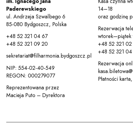
im. Ignacego Jana
Kasa czynna wt
Paderewskiego
14–18
ul. Andrzeja Szwalbego 6
oraz godzinę 
85-080 Bydgoszcz, Polska
Rezerwacja tel
+48 52 321 04 67
wtorek—piątek
+48 52 321 09 20
+48 52 321 02
+48 52 321 04 
sekretariat@filharmonia.bydgoszcz.pl
Rezerwacja onl
NIP: 554-02-40-549
kasa.biletowa@
REGON: 000279077
Płatności karta
Reprezentowana przez
Macieja Puto – Dyrektora