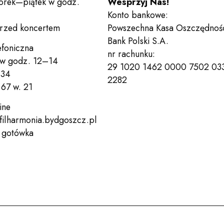
orek—piątek w godz.
Wesprzyj Nas!
Konto bankowe:
Kontakt
przed koncertem
Powszechna Kasa Oszczędnoś
Bank Polski S.A.
efoniczna
nr rachunku:
 w godz. 12–14
29 1020 1462 0000 7502 03
 34
Deklaracja dostępności
Po
2282
67 w. 21
Wesprzyj nas!
Bilety
ine
filharmonia.bydgoszcz.pl
, gotówka