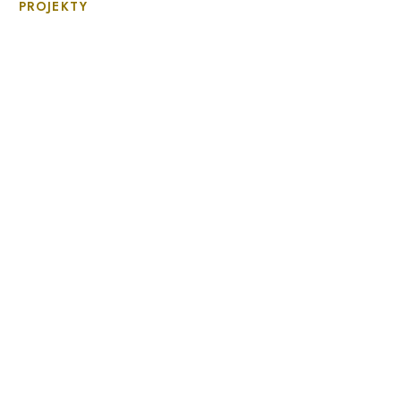
PROJEKTY
Filharmonia Pomorska im. Ign