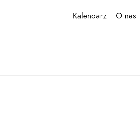
Kalendarz
O nas
ana Paderewskiego w Bydgoszczy