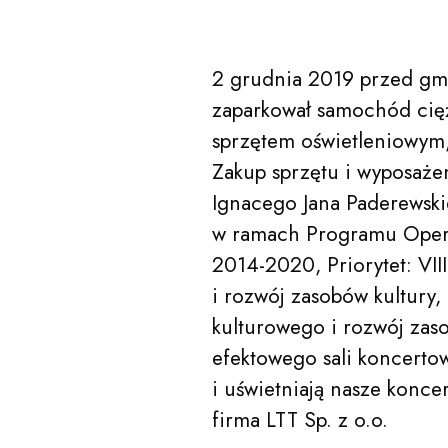
2 grudnia 2019 przed gm
zaparkował samochód cię
sprzętem oświetleniowym
Zakup sprzętu i wyposażen
Ignacego Jana Paderewsk
acego Jana Paderewskiego w Bydgoszczy
w ramach Programu Operac
Kalendarz
2014-2020, Priorytet: VI
i rozwój zasobów kultury,
kulturowego i rozwój zaso
O nas
efektowego sali koncertow
i uświetniają nasze konce
firma LTT Sp. z o.o.