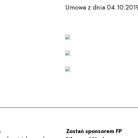
Edukacja
Umowa z dnia 04.10.201
Festiwale
Aktualności
Zespoły
Wynajem sal
a
Zostań sponsorem FP