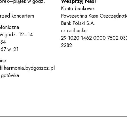
orek—piątek w godz.
Wesprzyj Nas!
Konto bankowe:
Kontakt
przed koncertem
Powszechna Kasa Oszczędnoś
Bank Polski S.A.
efoniczna
nr rachunku:
 w godz. 12–14
29 1020 1462 0000 7502 03
 34
Deklaracja dostępności
Po
2282
67 w. 21
Wesprzyj nas!
Bilety
ine
filharmonia.bydgoszcz.pl
, gotówka