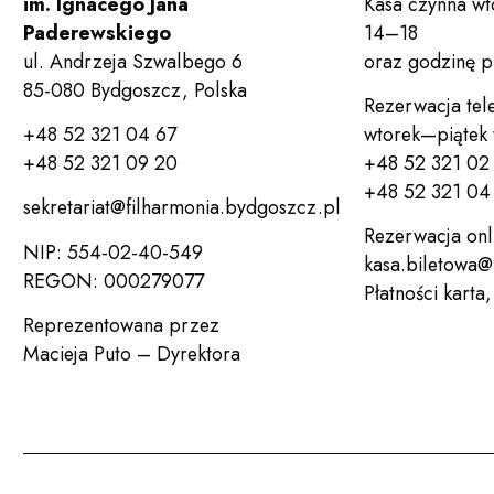
im. Ignacego Jana
Kasa czynna wt
Paderewskiego
14–18
ul. Andrzeja Szwalbego 6
oraz godzinę 
85-080 Bydgoszcz, Polska
Rezerwacja tel
+48 52 321 04 67
wtorek—piątek
+48 52 321 09 20
+48 52 321 02
+48 52 321 04 
sekretariat@filharmonia.bydgoszcz.pl
Rezerwacja onl
NIP: 554-02-40-549
kasa.biletowa@
REGON: 000279077
Płatności karta
Reprezentowana przez
Macieja Puto – Dyrektora