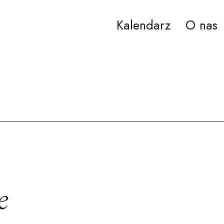
Kalendarz
O nas
ana Paderewskiego w Bydgoszczy
e