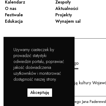
Kalendarz
Zespoły
O nas
Aktualności
Festiwale
Projekty
Edukacja
Wynajem sal
Używamy ciasteczek by
prowadzić statystyki
odwiedzin portalu, poprawiać
jakość doświadczenia
użytkowników i monitorować
dostępność naszej strony.
Filharmonia Pomorska jest instytucją kultury Woj
Akceptuję
Copyright © Filharmonia Pomorska im. Ignacego Jana Paderews