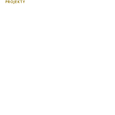
PROJEKTY
Filharmonia Pomorska im. Ign