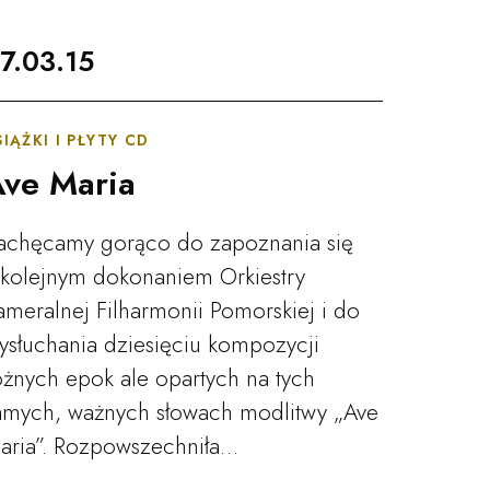
zytaj więcej
7.03.15
SIĄŻKI I PŁYTY CD
ve Maria
achęcamy gorąco do zapoznania się
 kolejnym dokonaniem Orkiestry
ameralnej Filharmonii Pomorskiej i do
ysłuchania dziesięciu kompozycji
óżnych epok ale opartych na tych
amych, ważnych słowach modlitwy „Ave
aria”. Rozpowszechniła…