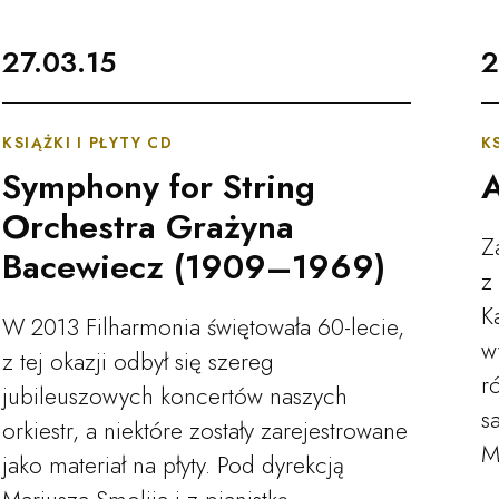
Czytaj więcej
C
27.03.15
2
acego Jana Paderewskiego w Bydgoszczy
KSIĄŻKI I PŁYTY CD
K
Kalendarz
Symphony for String
A
Orchestra Grażyna
Z
Bacewiecz (1909–1969)
O nas
z
K
W 2013 Filharmonia świętowała 60-lecie,
w
z tej okazji odbył się szereg
Edukacja
r
jubileuszowych koncertów naszych
s
orkiestr, a niektóre zostały zarejestrowane
M
jako materiał na płyty. Pod dyrekcją