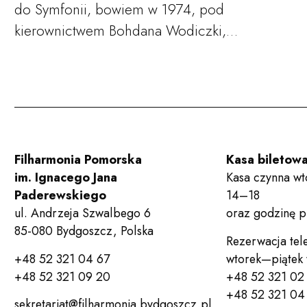
do Symfonii, bowiem w 1974, pod
kierownictwem Bohdana Wodiczki,…
Filharmonia Pomorska
Kasa biletow
im. Ignacego Jana
Kasa czynna wt
Paderewskiego
14–18
ul. Andrzeja Szwalbego 6
oraz godzinę 
85-080 Bydgoszcz, Polska
Rezerwacja tel
+48 52 321 04 67
wtorek—piątek
+48 52 321 09 20
+48 52 321 02
+48 52 321 04 
sekretariat@filharmonia.bydgoszcz.pl