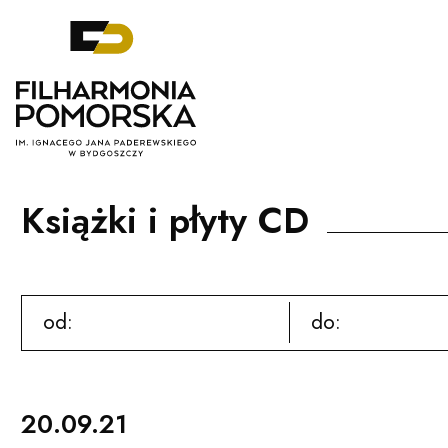
Filharmonia Pomorska im. Ignacego J
Książki i płyty CD
od:
do:
Czytaj więcej
20.09.21