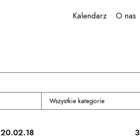
Kalendarz
O nas
ana Paderewskiego w Bydgoszczy
Czytaj więcej
C
20.02.18
3