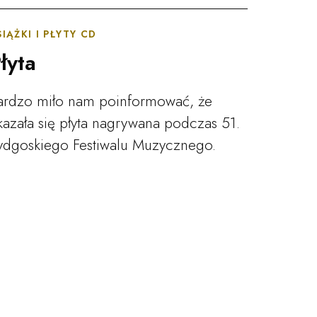
SIĄŻKI I PŁYTY CD
łyta
ardzo miło nam poinformować, że
kazała się płyta nagrywana podczas 51.
ydgoskiego Festiwalu Muzycznego.