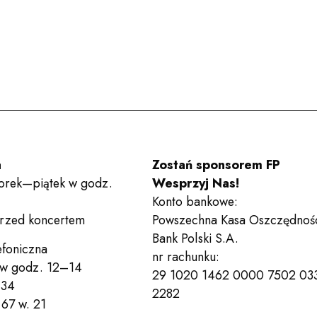
Deklaracja dostępności
Po
Wesprzyj nas!
Bilety
a
Zostań sponsorem FP
orek—piątek w godz.
Wesprzyj Nas!
Konto bankowe:
przed koncertem
Powszechna Kasa Oszczędnoś
Bank Polski S.A.
efoniczna
nr rachunku:
 w godz. 12–14
29 1020 1462 0000 7502 03
 34
2282
67 w. 21