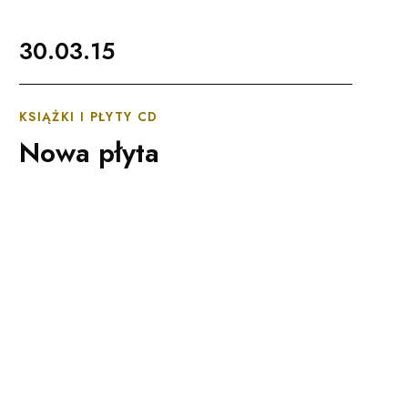
Czytaj więcej
30.03.15
Filharmonia Pomorska im. Ign
KSIĄŻKI I PŁYTY CD
Nowa płyta