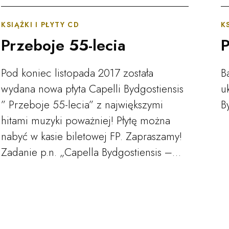
KSIĄŻKI I PŁYTY CD
K
Przeboje 55-lecia
P
Pod koniec listopada 2017 została
B
wydana nowa płyta Capelli Bydgostiensis
u
” Przeboje 55-lecia” z największymi
B
hitami muzyki poważniej! Płytę można
nabyć w kasie biletowej FP. Zapraszamy!
Zadanie p.n. „Capella Bydgostiensis –…