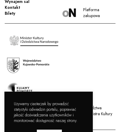
Wynajem sal
Kontakt
Platforma
Bilety
zakupowa
Używamy ciasteczek by prowadzić
Filharmonia Pomorska jest instytucją kultury Województwa
statystyki odwiedzin portalu, poprawiać
Kujawsko-Pomorskiego, współprowadzoną przez Ministra Kultury
jakość doświadczenia użytkowników i
i Dziedzictwa Narodowego.
monitorować dostępność naszej strony.