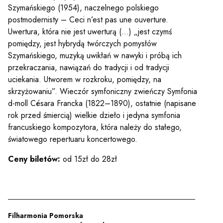
Szymańskiego (1954), naczelnego polskiego
postmodernisty – Ceci n’est pas une ouverture.
Uwertura, która nie jest uwerturą (…) „jest czymś
pomiędzy, jest hybrydą twórczych pomysłów
Szymańskiego, muzyką uwikłań w nawyki i próbą ich
przekraczania, nawiązań do tradycji i od tradycji
uciekania. Utworem w rozkroku, pomiędzy, na
skrzyżowaniu”. Wieczór symfoniczny zwieńczy Symfonia
d-moll Césara Francka (1822–1890), ostatnie (napisane
rok przed śmiercią) wielkie dzieło i jedyna symfonia
francuskiego kompozytora, która należy do stałego,
Sz
światowego repertuaru koncertowego.
Ceny biletów:
od 15zł do 28zł
Filharmonia Pomorska