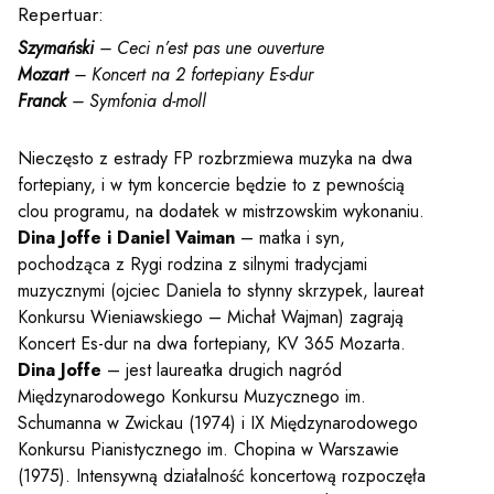
y
Repertuar:
Szymański
– Ceci n’est pas une ouverture
Mozart
– Koncert na 2 fortepiany Es-dur
em sal
Franck
– Symfonia d-moll
Nieczęsto z estrady FP rozbrzmiewa muzyka na dwa
t
fortepiany, i w tym koncercie będzie to z pewnością
clou programu, na dodatek w mistrzowskim wykonaniu.
Dina Joffe i Daniel Vaiman
– matka i syn,
YOUTUBE
INSTAGRAM
pochodząca z Rygi rodzina z silnymi tradycjami
WITTER
muzycznymi (ojciec Daniela to słynny skrzypek, laureat
Konkursu Wieniawskiego – Michał Wajman) zagrają
ości
Polityka prywatności
Koncert Es-dur na dwa fortepiany, KV 365 Mozarta.
Dina Joffe
– jest laureatka drugich nagród
y
Praca
Międzynarodowego Konkursu Muzycznego im.
Schumanna w Zwickau (1974) i IX Międzynarodowego
Konkursu Pianistycznego im. Chopina w Warszawie
(1975). Intensywną działalność koncertową rozpoczęła