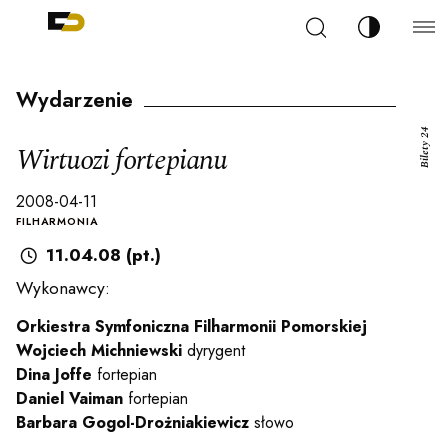
Szukaj
Zmień kont
Filharmonia Pomorska im. Ignacego Jana Paderew
arz
Wydarzenie
Bilety 24
Wirtuozi fortepianu
2008-04-11
ja
FILHARMONIA
11.04.08 (pt.)
Wykonawcy:
ale
Orkiestra Symfoniczna Filharmonii Pomorskiej
Wojciech Michniewski
dyrygent
ności
Dina Joffe
fortepian
Daniel Vaiman
fortepian
Barbara Gogol-Drożniakiewicz
słowo