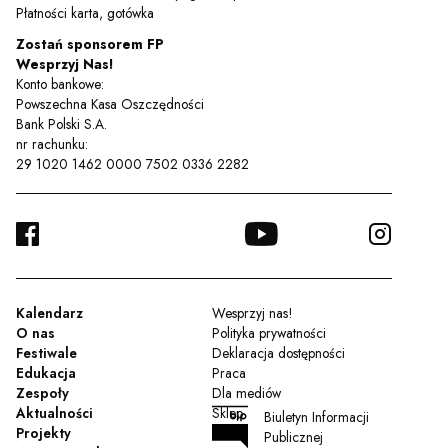
Płatności karta, gotówka
Zostań sponsorem FP
Wesprzyj Nas!
Konto bankowe:
Powszechna Kasa Oszczędności
Bank Polski S.A.
nr rachunku:
29 1020 1462 0000 7502 0336 2282
FACEBOOK
YOUTUBE
INSTA
TWITTER
Kalendarz
Wesprzyj nas!
O nas
Polityka prywatności
Festiwale
Deklaracja dostępności
Edukacja
Praca
Zespoły
Dla mediów
Aktualności
Sklep
Biuletyn Informacji
Projekty
Publicznej