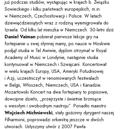
już podczas studiów, występując w krajach b. Związku
Sowieckiego i kilku państwach europejskich, m.in.
w Niemczech, Czechosłowacji i Polsce. W latach
dziewięćdziesiątych wraz z rodziną wyemigrowała do
Izraela. Od kilku lat mieszka w Niemczech. 30-letni dziś
Daniel Vaiman
pobierał pierwsze lekcje gry na
fortepianie u swej słynnej mamy, po nauce w Moskwie
podjął studia w Tel Awiwie, dyplom otrzymał w Royal
Academy of Music w Londynie, następnie studia
kontynuował w Niemczech i Szwajcarii. Koncertował
w wielu krajach Europy, USA, Ameryki Południowej
i Azji, uczestniczył w renomowanych festiwalach
w Belgii, Włoszech, Niemczech, USA i Kanadzie.
Mozartowski Koncert na dwa fortepiany to popisowe,
dowcipne dzieło, „przejrzyste i świetnie brzmiące
o wesołym i swobodnym nastroju”. Ponadto maestro
Wojciech Michniewski
, stały gościnny dyrygent naszej
Filharmonii, poprowadzi orkiestrę jeszcze w dwóch
utworach. Usłyszymy utwór z 2007 Pawła