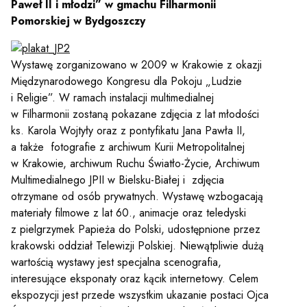
Paweł II i młodzi” w gmachu Filharmonii
Pomorskiej w Bydgoszczy
Wystawę zorganizowano w 2009 w Krakowie z okazji
Międzynarodowego Kongresu dla Pokoju „Ludzie
i Religie”. W ramach instalacji multimedialnej
w Filharmonii zostaną pokazane zdjęcia z lat młodości
ks. Karola Wojtyły oraz z pontyfikatu Jana Pawła II,
a także fotografie z archiwum Kurii Metropolitalnej
w Krakowie, archiwum Ruchu Światło-Życie, Archiwum
Multimedialnego JPII w Bielsku-Białej i zdjęcia
otrzymane od osób prywatnych. Wystawę wzbogacają
Sz
materiały filmowe z lat 60., animacje oraz teledyski
z pielgrzymek Papieża do Polski, udostępnione przez
krakowski oddział Telewizji Polskiej. Niewątpliwie dużą
wartością wystawy jest specjalna scenografia,
interesujące eksponaty oraz kącik internetowy. Celem
ekspozycji jest przede wszystkim ukazanie postaci Ojca