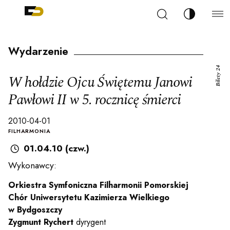
Szukaj
Zmień kont
Filharmonia Pomorska im. Ignacego Jana Paderew
arz
Wydarzenie
Bilety 24
W hołdzie Ojcu Świętemu Janowi
Pawłowi II w 5. rocznicę śmierci
ja
2010-04-01
FILHARMONIA
01.04.10 (czw.)
ale
Wykonawcy:
Orkiestra Symfoniczna Filharmonii Pomorskiej
ności
Chór Uniwersytetu Kazimierza Wielkiego
w Bydgoszczy
Zygmunt Rychert
dyrygent