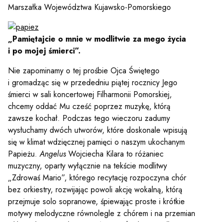
Marszałka Województwa Kujawsko-Pomorskiego
„Pamiętajcie o mnie w modlitwie za mego życia
i po mojej śmierci”.
Nie zapominamy o tej prośbie Ojca Świętego
i gromadząc się w przededniu piątej rocznicy Jego
śmierci w sali koncertowej Filharmonii Pomorskiej,
chcemy oddać Mu cześć poprzez muzykę, którą
zawsze kochał. Podczas tego wieczoru zadumy
wysłuchamy dwóch utworów, które doskonale wpisują
się w klimat wdzięcznej pamięci o naszym ukochanym
Papieżu.
Angelus
Wojciecha Kilara to różaniec
muzyczny, oparty wyłącznie na tekście modlitwy
„Zdrowaś Mario”, którego recytację rozpoczyna chór
bez orkiestry, rozwijając powoli akcję wokalną, którą
przejmuje solo sopranowe, śpiewając proste i krótkie
motywy melodyczne równolegle z chórem i na przemian