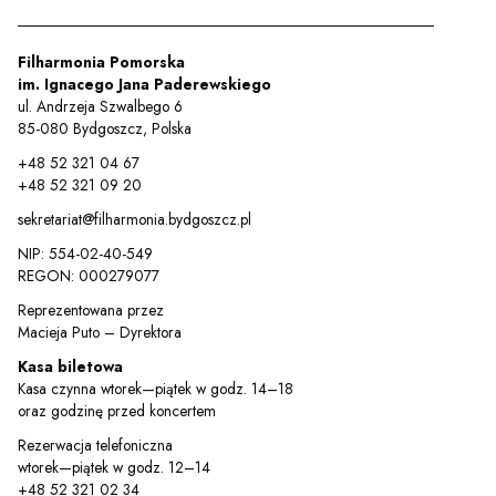
Filharmonia Pomorska
im. Ignacego Jana Paderewskiego
ul. Andrzeja Szwalbego 6
85-080 Bydgoszcz, Polska
+48 52 321 04 67
+48 52 321 09 20
sekretariat@filharmonia.bydgoszcz.pl
NIP: 554-02-40-549
REGON: 000279077
Reprezentowana przez
Macieja Puto – Dyrektora
Kasa biletowa
Kasa czynna wtorek—piątek w godz. 14–18
oraz godzinę przed koncertem
Rezerwacja telefoniczna
wtorek—piątek w godz. 12–14
+48 52 321 02 34