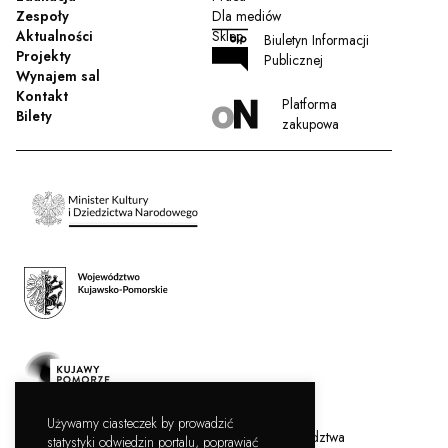
Zespoły
Dla mediów
Aktualności
Sklep
Biuletyn Informacji
Projekty
Publicznej
Wynajem sal
Kontakt
Platforma
Bilety
zakupowa
Używamy ciasteczek by prowadzić
Filharmonia Pomorska jest instytucją kultury Województwa
statystyki odwiedzin portalu, poprawiać