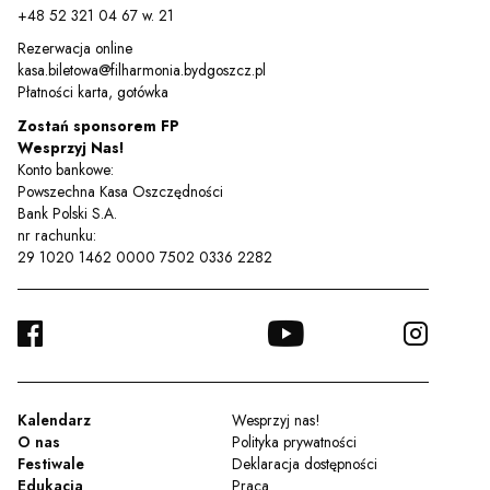
+48 52 321 04 67 w. 21
Rezerwacja online
kasa.biletowa@filharmonia.bydgoszcz.pl
Płatności karta, gotówka
Zostań sponsorem FP
Wesprzyj Nas!
Konto bankowe:
Powszechna Kasa Oszczędności
Bank Polski S.A.
nr rachunku:
29 1020 1462 0000 7502 0336 2282
FACEBOOK
YOUTUBE
INSTA
TWITTER
Kalendarz
Wesprzyj nas!
O nas
Polityka prywatności
Festiwale
Deklaracja dostępności
Edukacja
Praca