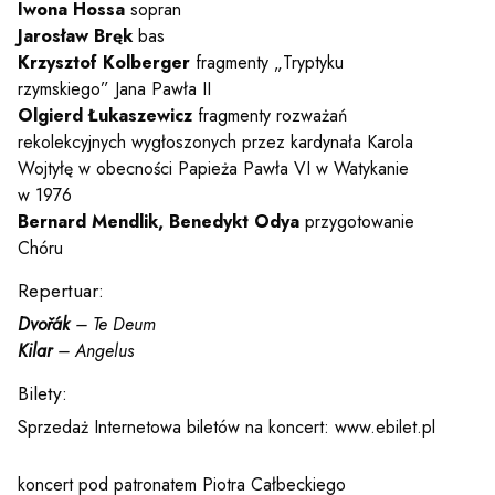
y
Iwona Hossa
sopran
Jarosław Bręk
bas
Krzysztof Kolberger
fragmenty „Tryptyku
em sal
rzymskiego” Jana Pawła II
Olgierd Łukaszewicz
fragmenty rozważań
rekolekcyjnych wygłoszonych przez kardynała Karola
t
Wojtyłę w obecności Papieża Pawła VI w Watykanie
w 1976
Bernard Mendlik, Benedykt Odya
przygotowanie
Chóru
YOUTUBE
INSTAGRAM
WITTER
Repertuar:
Dvořák
– Te Deum
ości
Polityka prywatności
Kilar
– Angelus
y
Praca
Bilety:
Sprzedaż Internetowa biletów na koncert: www.ebilet.pl
koncert pod patronatem Piotra Całbeckiego