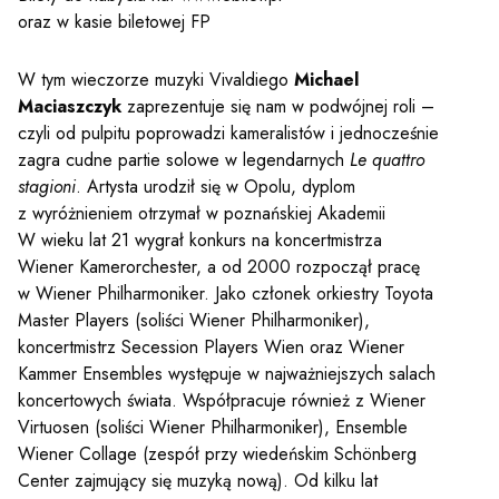
y
oraz w kasie biletowej FP
W tym wieczorze muzyki Vivaldiego
Michael
em sal
Maciaszczyk
zaprezentuje się nam w podwójnej roli –
czyli od pulpitu poprowadzi kameralistów i jednocześnie
zagra cudne partie solowe w legendarnych
Le quattro
t
stagioni
. Artysta urodził się w Opolu, dyplom
z wyróżnieniem otrzymał w poznańskiej Akademii
W wieku lat 21 wygrał konkurs na koncertmistrza
YOUTUBE
INSTAGRAM
Wiener Kamerorchester, a od 2000 rozpoczął pracę
WITTER
w Wiener Philharmoniker. Jako członek orkiestry Toyota
Master Players (soliści Wiener Philharmoniker),
ości
Polityka prywatności
koncertmistrz Secession Players Wien oraz Wiener
Kammer Ensembles występuje w najważniejszych salach
y
Praca
koncertowych świata. Współpracuje również z Wiener
Virtuosen (soliści Wiener Philharmoniker), Ensemble
Wiener Collage (zespół przy wiedeńskim Schönberg
Center zajmujący się muzyką nową). Od kilku lat