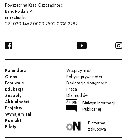
Powszechna Kasa Oszczędności
Bank Polski S.A.
nr rachunku:
29 1020 1462 0000 7502 0336 2282
FACEBOOK
YOUTUBE
INSTA
TWITTER
Kalendarz
Wesprzyj nas!
O nas
Polityka prywatności
Festiwale
Deklaracja dostępności
Edukacja
Praca
Zespoły
Dla mediów
Aktualności
Sklep
Biuletyn Informacji
Projekty
Publicznej
Wynajem sal
Kontakt
Platforma
Bilety
zakupowa