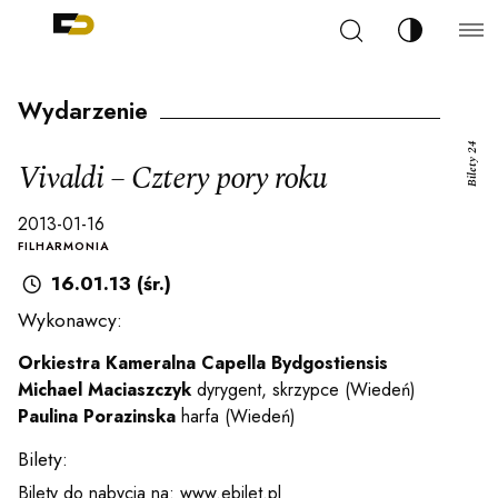
Szukaj
Zmień kont
Filharmonia Pomorska im. Ignacego Jana Paderew
arz
Wydarzenie
Bilety 24
Vivaldi – Cztery pory roku
2013-01-16
ja
FILHARMONIA
16.01.13 (śr.)
Wykonawcy:
ale
Orkiestra Kameralna Capella Bydgostiensis
Michael Maciaszczyk
dyrygent, skrzypce (Wiedeń)
ności
Paulina Porazinska
harfa (Wiedeń)
Bilety:
Bilety do nabycia na: www.ebilet.pl