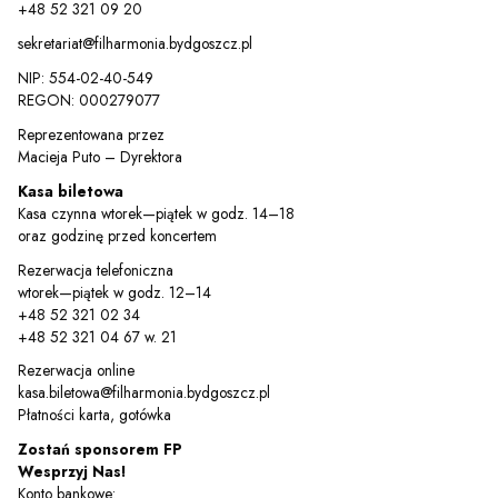
Sz
+48 52 321 09 20
sekretariat@filharmonia.bydgoszcz.pl
NIP: 554-02-40-549
REGON: 000279077
Reprezentowana przez
Macieja Puto – Dyrektora
Kasa biletowa
Kasa czynna wtorek—piątek w godz. 14–18
oraz godzinę przed koncertem
Rezerwacja telefoniczna
wtorek—piątek w godz. 12–14
+48 52 321 02 34
+48 52 321 04 67 w. 21
Rezerwacja online
kasa.biletowa@filharmonia.bydgoszcz.pl
Płatności karta, gotówka
Zostań sponsorem FP
Wesprzyj Nas!
Konto bankowe: