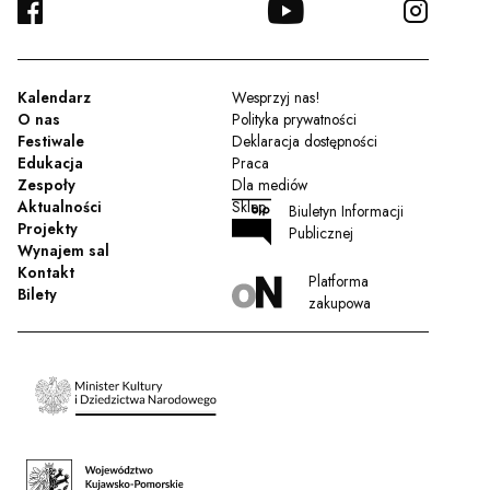
FACEBOOK
YOUTUBE
INSTA
TWITTER
Kalendarz
Wesprzyj nas!
O nas
Polityka prywatności
Festiwale
Deklaracja dostępności
Edukacja
Praca
Zespoły
Dla mediów
Aktualności
Sklep
Biuletyn Informacji
Projekty
Publicznej
Wynajem sal
Kontakt
Platforma
Bilety
zakupowa