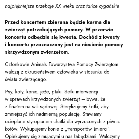
y
najpiękniejsze przeboje XX wieku oraz tańce cygańskie
Przed koncertem zbierana będzie karma dla
em sal
zwierząt potrzebujących pomocy. W przerwie
koncertu odbędzie się kwesta. Dochód z kwesty
i koncertu przeznaczony jest na niesienie pomocy
t
skrzywdzonym zwierzętom.
Członkowie Animals Towarzystwa Pomocy Zwierzętom
walczą z okrucieństwem człowieka w stosunku do
YOUTUBE
INSTAGRAM
WITTER
świata zwierzęcego.
Psy, koty, konie, jeże, ptaki. Setki interwencji
ości
Polityka prywatności
w sprawach krzywdzonych zwierząt – bywa, że
y
Praca
z finałem na sali sądowej. Sterylizujemy kotki, aby
zmniejszyć ich nadmierną populację. Stawiamy
ocieplane styropianem chatki dla wyrzuconych z piwnic
kotów. Wykupujemy konie z „transportów śmierci”.
Opiekujemy się zimującymi u nas łabędziami. Walczymy