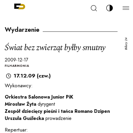
Szukaj
Zmień kont
Filharmonia Pomorska im. Ignacego Jana Paderew
arz
Wydarzenie
Bilety 24
Świat bez zwierząt byłby smutny
2009-12-17
ja
FILHARMONIA
17.12.09 (czw.)
Wykonawcy:
ale
Orkiestra Salonowa Junior PiK
Mirosław Żyta
dyrygent
ności
Zespół dziecięcy pieśni i tańca Romano Dzipen
Urszula Guźlecka
prowadzenie
Repertuar: