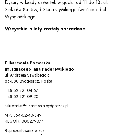
Dyżury w każdy czwartek w godz. od 11 do 13, ul.
Sielanka 8a Urząd Stanu Cywilnego (wejście od ul.
Wyspiańskiego).
Wszystkie bilety zostały sprzedane.
Sz
Filharmonia Pomorska
im. Ignacego Jana Paderewskiego
ul. Andrzeja Szwalbego 6
85-080 Bydgoszcz, Polska
+48 52 321 04 67
+48 52 321 09 20
sekretariat@filharmonia.bydgoszcz.pl
NIP: 554-02-40-549
REGON: 000279077
Reprezentowana przez