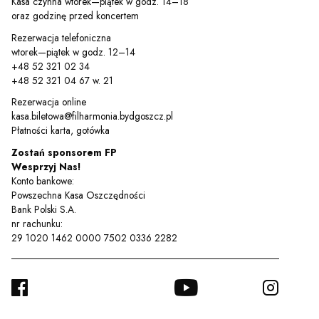
Kasa czynna wtorek—piątek w godz. 14–18
oraz godzinę przed koncertem
Rezerwacja telefoniczna
wtorek—piątek w godz. 12–14
+48 52 321 02 34
+48 52 321 04 67 w. 21
Rezerwacja online
kasa.biletowa@filharmonia.bydgoszcz.pl
Płatności karta, gotówka
Zostań sponsorem FP
Wesprzyj Nas!
Konto bankowe:
Powszechna Kasa Oszczędności
Bank Polski S.A.
nr rachunku:
29 1020 1462 0000 7502 0336 2282
FACEBOOK
YOUTUBE
INSTA
TWITTER