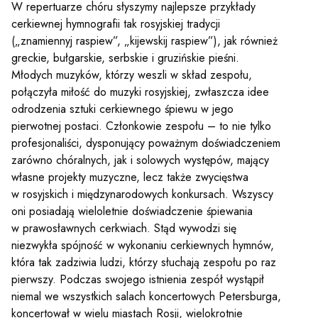
W repertuarze chóru słyszymy najlepsze przykłady
cerkiewnej hymnografii tak rosyjskiej tradycji
(„znamiennyj raspiew”, „kijewskij raspiew”), jak również
greckie, bułgarskie, serbskie i gruzińskie pieśni.
Młodych muzyków, którzy weszli w skład zespołu,
połączyła miłość do muzyki rosyjskiej, zwłaszcza idee
odrodzenia sztuki cerkiewnego śpiewu w jego
pierwotnej postaci. Członkowie zespołu – to nie tylko
profesjonaliści, dysponujący poważnym doświadczeniem
zarówno chóralnych, jak i solowych występów, mający
własne projekty muzyczne, lecz także zwycięstwa
w rosyjskich i międzynarodowych konkursach. Wszyscy
oni posiadają wieloletnie doświadczenie śpiewania
w prawosławnych cerkwiach. Stąd wywodzi się
niezwykła spójność w wykonaniu cerkiewnych hymnów,
która tak zadziwia ludzi, którzy słuchają zespołu po raz
pierwszy. Podczas swojego istnienia zespół wystąpił
niemal we wszystkich salach koncertowych Petersburga,
koncertował w wielu miastach Rosji, wielokrotnie