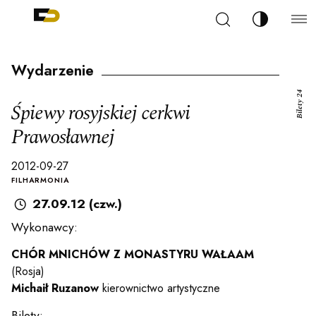
Szukaj
Zmień kont
Filharmonia Pomorska im. Ignacego Jana Paderew
arz
Wydarzenie
Bilety 24
Śpiewy rosyjskiej cerkwi
Prawosławnej
ja
2012-09-27
FILHARMONIA
27.09.12 (czw.)
ale
Wykonawcy:
CHÓR MNICHÓW Z MONASTYRU WAŁAAM
ności
(Rosja)
Michaił Ruzanow
kierownictwo artystyczne
Bilety: