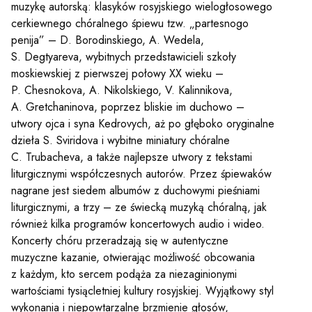
muzykę autorską: klasyków rosyjskiego wielogłosowego
cerkiewnego chóralnego śpiewu tzw. „partesnogo
penija” – D. Borodinskiego, A. Wedela,
S. Degtyareva, wybitnych przedstawicieli szkoły
moskiewskiej z pierwszej połowy XX wieku –
Sz
P. Chesnokova, A. Nikolskiego, V. Kalinnikova,
A. Gretchaninova, poprzez bliskie im duchowo –
utwory ojca i syna Kedrovych, aż po głęboko oryginalne
dzieła S. Sviridova i wybitne miniatury chóralne
C. Trubacheva, a także najlepsze utwory z tekstami
liturgicznymi współczesnych autorów. Przez śpiewaków
nagrane jest siedem albumów z duchowymi pieśniami
liturgicznymi, a trzy – ze świecką muzyką chóralną, jak
również kilka programów koncertowych audio i wideo.
Koncerty chóru przeradzają się w autentyczne
muzyczne kazanie, otwierając możliwość obcowania
z każdym, kto sercem podąża za niezaginionymi
wartościami tysiącletniej kultury rosyjskiej. Wyjątkowy styl
wykonania i niepowtarzalne brzmienie głosów,