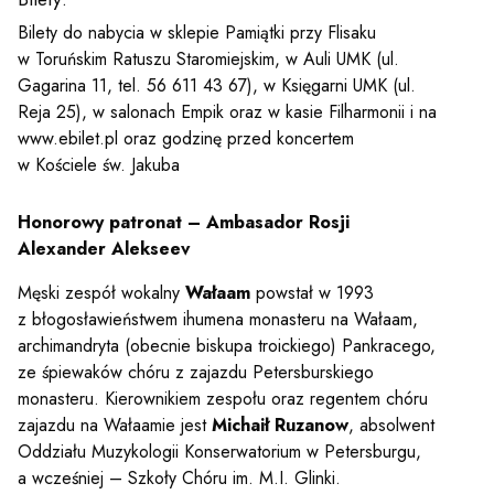
y
Bilety do nabycia w sklepie Pamiątki przy Flisaku
w Toruńskim Ratuszu Staromiejskim, w Auli UMK (ul.
em sal
Gagarina 11, tel. 56 611 43 67), w Księgarni UMK (ul.
Reja 25), w salonach Empik oraz w kasie Filharmonii i na
www.ebilet.pl oraz godzinę przed koncertem
t
w Kościele św. Jakuba
Honorowy patronat – Ambasador Rosji
Alexander Alekseev
YOUTUBE
INSTAGRAM
WITTER
Męski zespół wokalny
Wałaam
powstał w 1993
z błogosławieństwem ihumena monasteru na Wałaam,
ości
Polityka prywatności
archimandryta (obecnie biskupa troickiego) Pankracego,
ze śpiewaków chóru z zajazdu Petersburskiego
y
Praca
monasteru. Kierownikiem zespołu oraz regentem chóru
zajazdu na Wałaamie jest
Michaił Ruzanow
, absolwent
Oddziału Muzykologii Konserwatorium w Petersburgu,
a wcześniej – Szkoły Chóru im. M.I. Glinki.