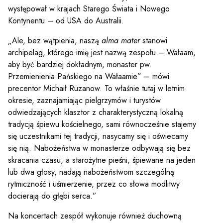
występował w krajach Starego Świata i Nowego
Kontynentu – od USA do Australii.
„Ale, bez wątpienia, naszą
alma mater
stanowi
archipelag, którego imię jest nazwą zespołu – Wałaam,
aby być bardziej dokładnym, monaster pw.
Przemienienia Pańskiego na Wałaamie” – mówi
precentor Michaił Ruzanow. To właśnie tutaj w letnim
okresie, zaznajamiając pielgrzymów i turystów
odwiedzających klasztor z charakterystyczną lokalną
tradycją śpiewu kościelnego, sami równocześnie stajemy
się uczestnikami tej tradycji, nasycamy się i oświecamy
się nią. Nabożeństwa w monasterze odbywają się bez
skracania czasu, a starożytne pieśni, śpiewane na jeden
lub dwa głosy, nadają nabożeństwom szczególną
rytmiczność i uśmierzenie, przez co słowa modlitwy
docierają do głębi serca.”
Na koncertach zespół wykonuje również duchowną