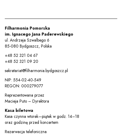
Filharmonia Pomorska
im. Ignacego Jana Paderewskiego
ul. Andrzeja Szwalbego 6
85-080 Bydgoszcz, Polska
+48 52 321 04 67
+48 52 321 09 20
sekretariat@filharmonia.bydgoszcz.pl
NIP: 554-02-40-549
REGON: 000279077
Sz
Reprezentowana przez
Macieja Puto – Dyrektora
Kasa biletowa
Kasa czynna wtorek—piątek w godz. 14–18
oraz godzinę przed koncertem
Rezerwacja telefoniczna