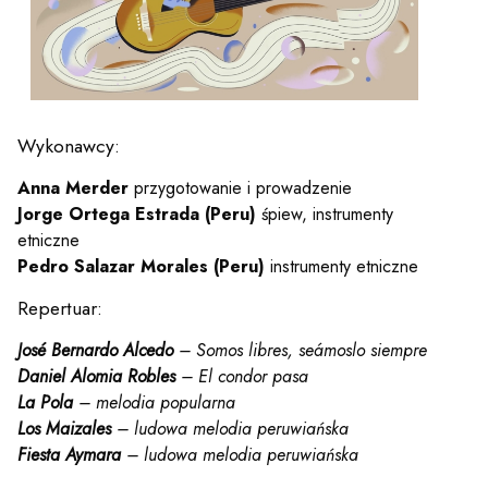
y
em sal
Wykonawcy:
t
Anna Merder
przygotowanie i prowadzenie
Jorge Ortega Estrada (Peru)
śpiew, instrumenty
etniczne
YOUTUBE
INSTAGRAM
WITTER
Pedro Salazar Morales (Peru)
instrumenty etniczne
Repertuar:
ości
Polityka prywatności
José Bernardo Alcedo
– Somos libres, seámoslo siempre
y
Praca
Daniel Alomia Robles
– El condor pasa
La Pola
– melodia popularna
Los Maizales
– ludowa melodia peruwiańska
Fiesta Aymara
– ludowa melodia peruwiańska