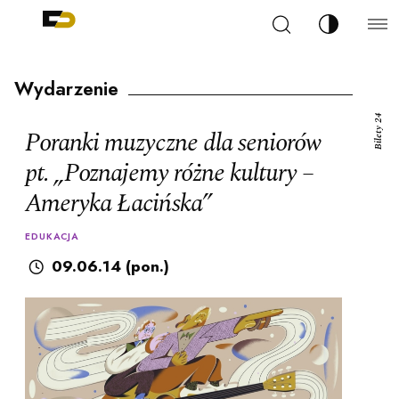
Szukaj
Zmień kont
Filharmonia Pomorska im. Ignacego Jana Paderew
arz
Wydarzenie
Bilety 24
Poranki muzyczne dla seniorów
pt. „Poznajemy różne kultury –
Ameryka Łacińska”
ja
EDUKACJA
ale
09.06.14 (pon.)
ności