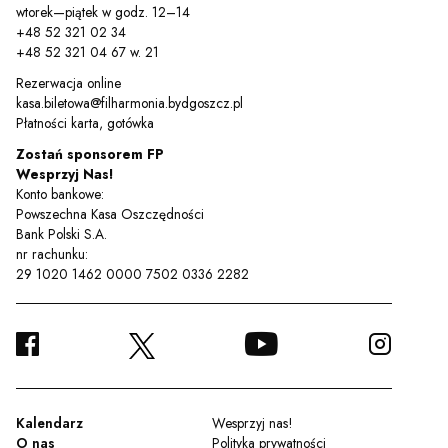
wtorek—piątek w godz. 12–14
+48 52 321 02 34
+48 52 321 04 67 w. 21
Rezerwacja online
kasa.biletowa@filharmonia.bydgoszcz.pl
Płatności karta, gotówka
Zostań sponsorem FP
Wesprzyj Nas!
Konto bankowe:
Powszechna Kasa Oszczędności
Bank Polski S.A.
nr rachunku:
29 1020 1462 0000 7502 0336 2282
FACEBOOK
YOUTUBE
INSTA
TWITTER
Kalendarz
Wesprzyj nas!
O nas
Polityka prywatności