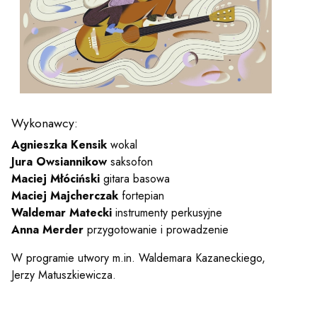
y
em sal
t
Wykonawcy:
Agnieszka Kensik
wokal
Jura Owsiannikow
saksofon
YOUTUBE
INSTAGRAM
WITTER
Maciej Młóciński
gitara basowa
Maciej Majcherczak
fortepian
ości
Polityka prywatności
Waldemar Matecki
instrumenty perkusyjne
Anna Merder
przygotowanie i prowadzenie
y
Praca
W programie utwory m.in. Waldemara Kazaneckiego,
Jerzy Matuszkiewicza.