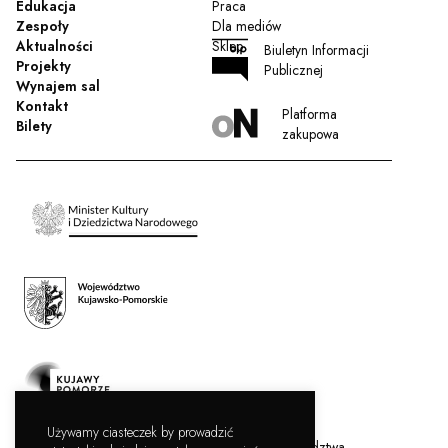
Edukacja
Praca
Zespoły
Dla mediów
Aktualności
Sklep
Biuletyn Informacji
Projekty
Publicznej
Wynajem sal
Kontakt
Platforma
Bilety
zakupowa
Używamy ciasteczek by prowadzić
Filharmonia Pomorska jest instytucją kultury Województwa