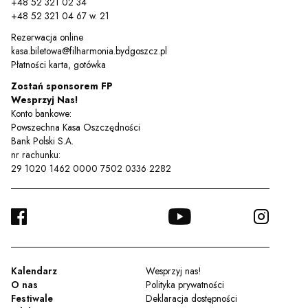
+48 52 321 02 34
+48 52 321 04 67 w. 21
Rezerwacja online
kasa.biletowa@filharmonia.bydgoszcz.pl
Płatności karta, gotówka
Zostań sponsorem FP
Wesprzyj Nas!
Konto bankowe:
Powszechna Kasa Oszczędności
Bank Polski S.A.
nr rachunku:
29 1020 1462 0000 7502 0336 2282
FACEBOOK
YOUTUBE
INSTA
TWITTER
Kalendarz
Wesprzyj nas!
O nas
Polityka prywatności
Festiwale
Deklaracja dostępności