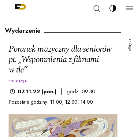
Szukaj
Zmień kont
Filharmonia Pomorska im. Ignacego Jana Paderew
arz
Wydarzenie
Bilety 24
Poranek muzyczny dla seniorów
pt. „Wspomnienia z filmami
w tle”
ja
EDUKACJA
ale
07.11.22 (pon.)
godz. 09.30
Pozostałe godziny: 11:00, 12.30, 14:00
ności