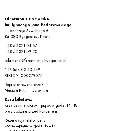
Filharmonia Pomorska
im. Ignacego Jana Paderewskiego
ul. Andrzeja Szwalbego 6
85-080 Bydgoszcz, Polska
+48 52 321 04 67
+48 52 321 09 20
sekretariat@filharmonia.bydgoszcz.pl
NIP: 554-02-40-549
REGON: 000279077
Reprezentowana przez
Sz
Macieja Puto – Dyrektora
Kasa biletowa
Kasa czynna wtorek—piątek w godz. 14–18
oraz godzinę przed koncertem
Rezerwacja telefoniczna
wtorek—piątek w godz. 12–14