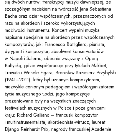
się dwóch nurtów: transkrypcji muzyki dawniejszej, ze
szczególnym naciskiem na twórczość Jana Sebastiana
Bacha oraz dzieł współczesnych, przeznaczonych od
razu na akordeon i szeroko wykorzystujących
możliwości instrumentu. Koncert wypełni muzyka
napisana specjalnie na akordeon przez współczesnych
kompozytorów, jak: Francesco Bottigliero, pianista,
dyrygent i kompozytor, absolwent konserwatoriów
w Napoli i Salerno, obecnie związany z Operą
Bałtycką, gdzie współpracuje przy tytułach Makbet,
Traviata i Wesele Figara; Bronisław Kazimierz Przybylski
(1941–2011), który był uznanym kompozytorem,
niezwykle cenionym pedagogiem i współorganizatorem
Sz
życia muzycznego Łodzi, jego kompozycje
prezentowane były na wszystkich znaczących
festiwalach muzycznych w Polsce i poza granicami
kraju; Richard Galliano – francuski kompozytor
i multiinstrumentalista, akordeonista-wirtuoz, laureat
Django Reinhardt Prix, nagrody francuskiej Academie