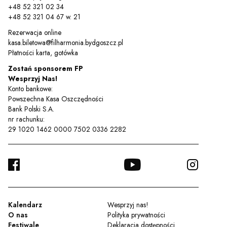
+48 52 321 02 34
+48 52 321 04 67 w. 21
Rezerwacja online
kasa.biletowa@filharmonia.bydgoszcz.pl
Płatności karta, gotówka
Zostań sponsorem FP
Wesprzyj Nas!
Konto bankowe:
Powszechna Kasa Oszczędności
Bank Polski S.A.
nr rachunku:
29 1020 1462 0000 7502 0336 2282
FACEBOOK
YOUTUBE
INSTA
TWITTER
Kalendarz
Wesprzyj nas!
O nas
Polityka prywatności
Festiwale
Deklaracja dostępności