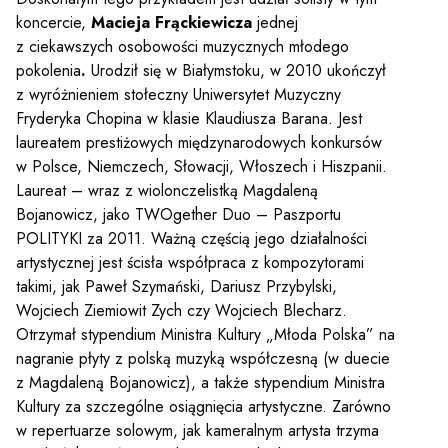
koncercie,
Macieja Frąckiewicza
jednej
z ciekawszych osobowości muzycznych młodego
pokolenia
.
Urodził się w Białymstoku, w 2010 ukończył
z wyróżnieniem stołeczny Uniwersytet Muzyczny
Fryderyka Chopina w klasie Klaudiusza Barana. Jest
laureatem prestiżowych międzynarodowych konkursów
w Polsce, Niemczech, Słowacji, Włoszech i Hiszpanii.
Laureat – wraz z wiolonczelistką Magdaleną
Bojanowicz, jako TWOgether Duo – Paszportu
POLITYKI za 2011. Ważną częścią jego działalności
artystycznej jest ścisła współpraca z kompozytorami
takimi, jak Paweł Szymański, Dariusz Przybylski,
Wojciech Ziemiowit Zych czy Wojciech Blecharz.
Otrzymał stypendium Ministra Kultury „Młoda Polska” na
nagranie płyty z polską muzyką współczesną (w duecie
z Magdaleną Bojanowicz), a także stypendium Ministra
Kultury za szczególne osiągnięcia artystyczne. Zarówno
w repertuarze solowym, jak kameralnym artysta trzyma