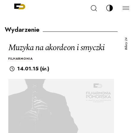
Szukaj
Zmień kont
Filharmonia Pomorska im. Ignacego Jana Paderew
arz
Wydarzenie
Bilety 24
Muzyka na akordeon i smyczki
FILHARMONIA
ja
14.01.15 (śr.)
ale
ności