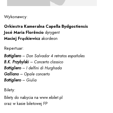
y
Wykonawcy:
em sal
Orkiestra Kameralna Capella Bydgostiensis
José Maria Florêncio
dyrygent
t
Maciej Frąckiewicz
akordeon
Repertuar:
Bottigliero
– Don Salvador 4 retratos españoles
YOUTUBE
INSTAGRAM
WITTER
B.K. Przybylski
– Concerto classico
Bottigliero
– I delfini di Hurghada
Galliano
– Opale concerto
ości
Polityka prywatności
Bottigliero
– Giulia
y
Praca
Bilety:
Bilety do nabycia na www.ebilet.pl
oraz w kasie biletowej FP