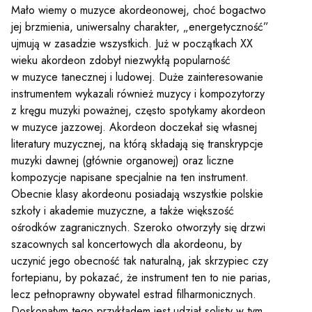
Mało wiemy o muzyce akordeonowej, choć bogactwo
jej brzmienia, uniwersalny charakter, „energetyczność”
ujmują w zasadzie wszystkich. Już w początkach XX
wieku akordeon zdobył niezwykłą popularność
w muzyce tanecznej i ludowej. Duże zainteresowanie
instrumentem wykazali również muzycy i kompozytorzy
z kręgu muzyki poważnej, często spotykamy akordeon
w muzyce jazzowej. Akordeon doczekał się własnej
literatury muzycznej, na którą składają się transkrypcje
muzyki dawnej (głównie organowej) oraz liczne
kompozycje napisane specjalnie na ten instrument.
Obecnie klasy akordeonu posiadają wszystkie polskie
szkoły i akademie muzyczne, a także większość
ośrodków zagranicznych. Szeroko otworzyły się drzwi
szacownych sal koncertowych dla akordeonu, by
uczynić jego obecność tak naturalną, jak skrzypiec czy
fortepianu, by pokazać, że instrument ten to nie parias,
lecz pełnoprawny obywatel estrad filharmonicznych.
Doskonałym tego przykładem jest udział solisty w tym