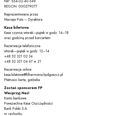
NIP: 554-02-40-549
REGON: 000279077
Reprezentowana przez
Macieja Puto – Dyrektora
Kasa biletowa
Kasa czynna wtorek—piątek w godz. 14–18
oraz godzinę przed koncertem
Rezerwacja telefoniczna
wtorek—piątek w godz. 12–14
+48 52 321 02 34
+48 52 321 04 67 w. 21
Rezerwacja online
kasa.biletowa@filharmonia.bydgoszcz.pl
Płatności karta, gotówka
Zostań sponsorem FP
Wesprzyj Nas!
Konto bankowe:
Powszechna Kasa Oszczędności
Bank Polski S.A.
nr rachunku: