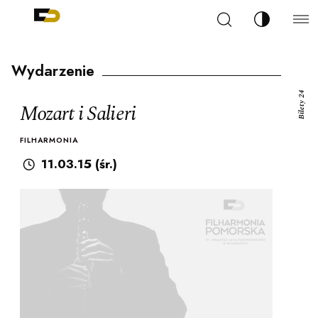
Szukaj
Zmień kont
Filharmonia Pomorska im. Ignacego Jana Paderew
arz
Wydarzenie
Bilety 24
Mozart i Salieri
FILHARMONIA
ja
11.03.15 (śr.)
ale
ności