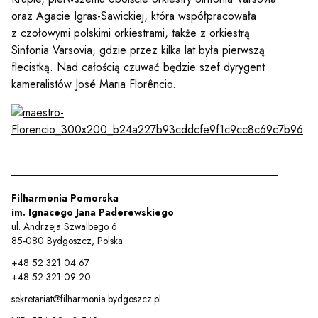
oraz Agacie Igras-Sawickiej, która współpracowała
z czołowymi polskimi orkiestrami, także z orkiestrą
Sinfonia Varsovia, gdzie przez kilka lat była pierwszą
flecistką. Nad całością czuwać będzie szef dyrygent
kameralistów José Maria Florêncio.
Sz
Filharmonia Pomorska
im. Ignacego Jana Paderewskiego
ul. Andrzeja Szwalbego 6
85-080 Bydgoszcz, Polska
+48 52 321 04 67
+48 52 321 09 20
sekretariat@filharmonia.bydgoszcz.pl