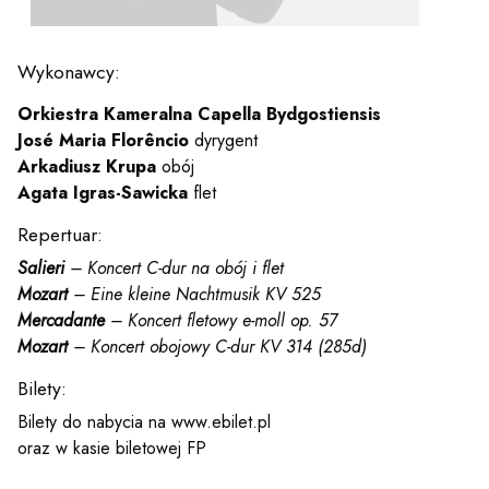
y
Wykonawcy:
em sal
Orkiestra Kameralna Capella Bydgostiensis
José Maria Florêncio
dyrygent
t
Arkadiusz Krupa
obój
Agata Igras-Sawicka
flet
Repertuar:
YOUTUBE
INSTAGRAM
WITTER
Salieri
– Koncert C-dur na obój i flet
Mozart
– Eine kleine Nachtmusik KV 525
Mercadante
– Koncert fletowy e-moll op. 57
ości
Polityka prywatności
Mozart
– Koncert obojowy C-dur KV 314 (285d)
y
Praca
Bilety:
Bilety do nabycia na www.ebilet.pl
oraz w kasie biletowej FP