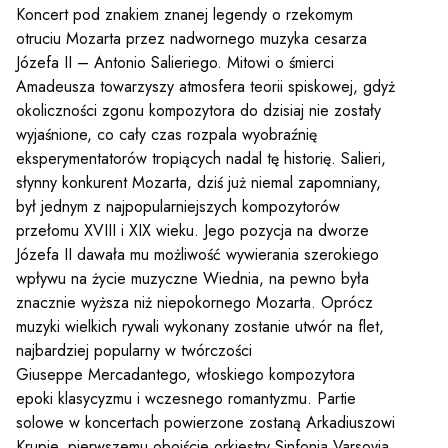
Koncert pod znakiem znanej legendy o rzekomym
otruciu Mozarta przez nadwornego muzyka cesarza
Józefa II – Antonio Salieriego. Mitowi o śmierci
Amadeusza towarzyszy atmosfera teorii spiskowej, gdyż
okoliczności zgonu kompozytora do dzisiaj nie zostały
wyjaśnione, co cały czas rozpala wyobraźnię
eksperymentatorów tropiących nadal tę historię. Salieri,
słynny konkurent Mozarta, dziś już niemal zapomniany,
był jednym z najpopularniejszych kompozytorów
przełomu XVIII i XIX wieku. Jego pozycja na dworze
Józefa II dawała mu możliwość wywierania szerokiego
wpływu na życie muzyczne Wiednia, na pewno była
znacznie wyższa niż niepokornego Mozarta. Oprócz
muzyki wielkich rywali wykonany zostanie utwór na flet,
najbardziej popularny w twórczości
Giuseppe Mercadantego, włoskiego kompozytora
epoki klasycyzmu i wczesnego romantyzmu. Partie
solowe w koncertach powierzone zostaną Arkadiuszowi
Krupie, pierwszemu oboiście orkiestry Sinfonia Varsovia