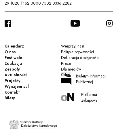
29 1020 1462 0000 7502 0336 2282
FACEBOOK
YOUTUBE
INSTA
TWITTER
Kalendarz
Wesprzyj nas!
O nas
Polityka prywatności
Festiwale
Deklaracja dostępności
Edukacja
Praca
Zespoły
Dla mediów
Aktualności
Sklep
Biuletyn Informacji
Projekty
Publicznej
Wynajem sal
Kontakt
Platforma
Bilety
zakupowa