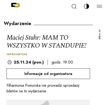
Szukaj
Zmień kont
Filharmonia Pomorska im. Ignacego Jana Paderew
arz
Wydarzenie
Bilety 24
Maciej Stuhr: MAM TO
WSZYSTKO W STANDUPIE!
ja
IMPRESARYJNE
25.11.24 (pon.)
godz. 19.00
ale
Informacje od organizatora
Filharmonia Pomorska nie prowadzi sprzedaży
ności
biletów na to wydarzenie