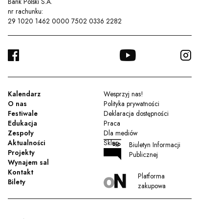
Bank Polski S.A.
nr rachunku:
29 1020 1462 0000 7502 0336 2282
FACEBOOK
YOUTUBE
INSTA
TWITTER
Kalendarz
Wesprzyj nas!
O nas
Polityka prywatności
Festiwale
Deklaracja dostępności
Edukacja
Praca
Zespoły
Dla mediów
Aktualności
Sklep
Biuletyn Informacji
Projekty
Publicznej
Wynajem sal
Kontakt
Platforma
Bilety
zakupowa