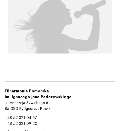
y
em sal
t
YOUTUBE
INSTAGRAM
WITTER
ości
Polityka prywatności
Filharmonia Pomorska
im. Ignacego Jana Paderewskiego
y
Praca
ul. Andrzeja Szwalbego 6
85-080 Bydgoszcz, Polska
+48 52 321 04 67
+48 52 321 09 20