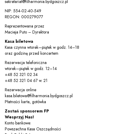
sekretariat@filharmonia.bydgoszcz.pl
NIP: 554-02-40-549
REGON: 000279077
Reprezentowana przez
Macieja Puto – Dyrektora
Kasa biletowa
Kasa czynna wtorek—piątek w godz. 14–18
oraz godzinę przed koncertem
Sz
Rezerwacja telefoniczna
wtorek—piątek w godz. 12–14
+48 52 321 02 34
+48 52 321 04 67 w. 21
Rezerwacja online
kasa.biletowa@filharmonia.bydgoszcz.pl
Płatności karta, gotówka
Zostań sponsorem FP
Wesprzyj Nas!
Konto bankowe:
Powszechna Kasa Oszczędności