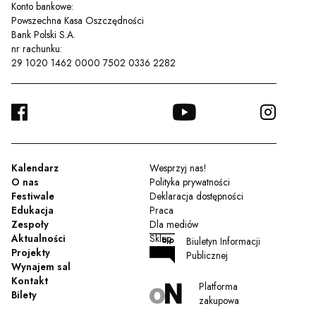
Konto bankowe:
Powszechna Kasa Oszczędności
Bank Polski S.A.
nr rachunku:
29 1020 1462 0000 7502 0336 2282
FACEBOOK
YOUTUBE
INSTA
TWITTER
Kalendarz
Wesprzyj nas!
O nas
Polityka prywatności
Festiwale
Deklaracja dostępności
Edukacja
Praca
Zespoły
Dla mediów
Aktualności
Sklep
Biuletyn Informacji
Projekty
Publicznej
Wynajem sal
Kontakt
Platforma
Bilety
zakupowa