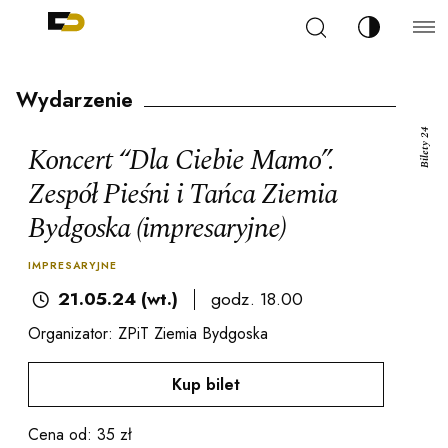
Szukaj
Zmień kont
Filharmonia Pomorska im. Ignacego Jana Paderew
arz
Wydarzenie
Bilety 24
Koncert “Dla Ciebie Mamo”.
Zespół Pieśni i Tańca Ziemia
Bydgoska (impresaryjne)
ja
IMPRESARYJNE
ale
21.05.24 (wt.)
godz. 18.00
Organizator: ZPiT Ziemia Bydgoska
ności
Kup bilet
Cena od: 35 zł