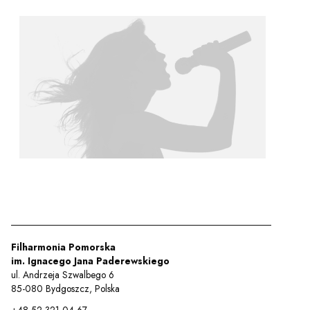
y
em sal
t
YOUTUBE
INSTAGRAM
WITTER
ości
Polityka prywatności
y
Praca
Filharmonia Pomorska
im. Ignacego Jana Paderewskiego
ul. Andrzeja Szwalbego 6
85-080 Bydgoszcz, Polska