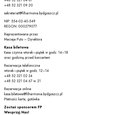
+48 52 321 04 67
+48 52 321 09 20
sekretariat@filharmonia.bydgoszcz.pl
NIP: 554-02-40-549
REGON: 000279077
Reprezentowana przez
Macieja Puto – Dyrektora
Kasa biletowa
Kasa czynna wtorek—piątek w godz. 14–18
Sz
oraz godzinę przed koncertem
Rezerwacja telefoniczna
wtorek—piątek w godz. 12–14
+48 52 321 02 34
+48 52 321 04 67 w. 21
Rezerwacja online
kasa.biletowa@filharmonia.bydgoszcz.pl
Płatności karta, gotówka
Zostań sponsorem FP
Wesprzyj Nas!