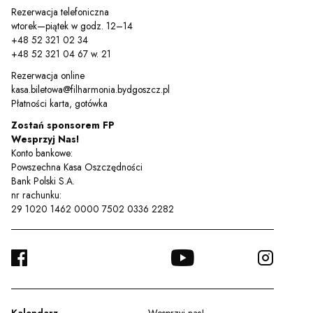
Rezerwacja telefoniczna
wtorek—piątek w godz. 12–14
+48 52 321 02 34
+48 52 321 04 67 w. 21
Rezerwacja online
kasa.biletowa@filharmonia.bydgoszcz.pl
Płatności karta, gotówka
Zostań sponsorem FP
Wesprzyj Nas!
Konto bankowe:
Powszechna Kasa Oszczędności
Bank Polski S.A.
nr rachunku:
29 1020 1462 0000 7502 0336 2282
FACEBOOK
YOUTUBE
INSTA
TWITTER
Kalendarz
Wesprzyj nas!