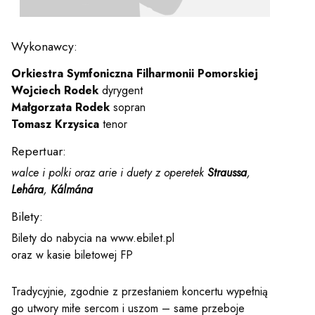
y
Wykonawcy:
em sal
Orkiestra Symfoniczna Filharmonii Pomorskiej
Wojciech Rodek
dyrygent
t
Małgorzata Rodek
sopran
Tomasz Krzysica
tenor
Repertuar:
YOUTUBE
INSTAGRAM
WITTER
walce i polki oraz arie i duety z operetek
Straussa
,
Lehára
,
Kálmána
ości
Polityka prywatności
Bilety:
Bilety do nabycia na www.ebilet.pl
y
Praca
oraz w kasie biletowej FP
Tradycyjnie, zgodnie z przesłaniem koncertu wypełnią
go utwory miłe sercom i uszom – same przeboje