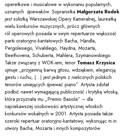
operetkowe i musicalowe w wykonaniu popularnych,
uznanych śpiewaków. Sopranistka
Małgorzata Rodek
jest solistką Warszawskiej Opery Kameralnej, laureatką
wielu konkursów muzycznych, prócz głównych
ról operowych posiada w swym repertuarze większość
partii oratoryjno-kantatowych Bacha, Händla,
Pergolesiego, Vivaldiego, Haydna, Mozarta,
Beethovena, Schuberta, Mahlera, Szymanowskiego.
Także związany z WOK-iem, tenor
Tomasz Krzysica
ujmuje „przyjemną barwą głosu, wdziękiem, elegancją
gestu i ruchu, (…) jest jednym z nielicznych polskich
tenorów umiejących śpiewać piano”. Artysta zdołał
podbić nawet wymagającą publiczność i krytykę włoską,
która przyznała mu „Premio Basiola” – dla
najciekawszej osobowości artystycznej włoskich
konkursów wokalnych w 2001. Artysta posiada także
szeroki repertuar oratoryjno-kantatowy, wykonując m.in.
utwory Bacha, Mozarta i innych kompozytorów.