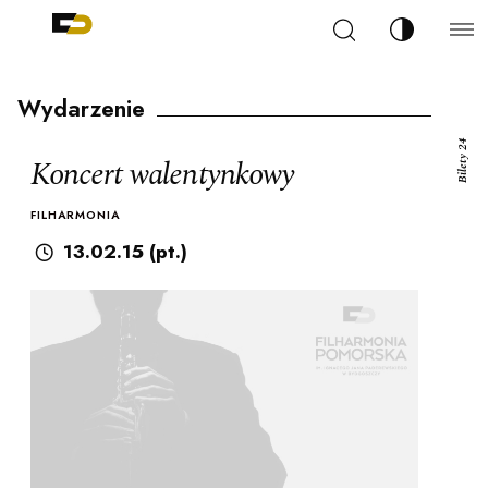
Szukaj
Zmień kont
Filharmonia Pomorska im. Ignacego Jana Paderew
arz
Wydarzenie
Bilety 24
Koncert walentynkowy
FILHARMONIA
ja
13.02.15 (pt.)
ale
ności