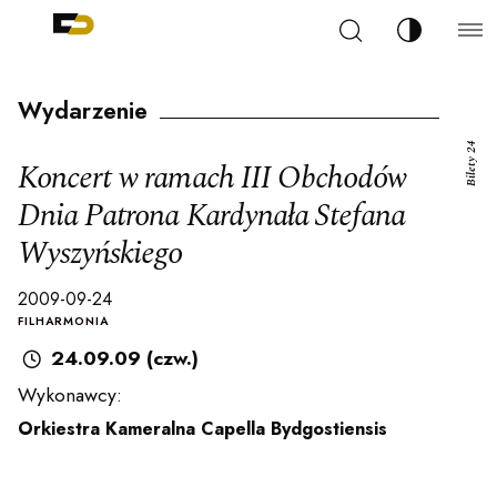
Szukaj
Zmień kont
Filharmonia Pomorska im. Ignacego Jana Paderew
arz
Wydarzenie
Bilety 24
Koncert w ramach III Obchodów
Dnia Patrona Kardynała Stefana
Wyszyńskiego
ja
2009-09-24
FILHARMONIA
ale
24.09.09 (czw.)
Wykonawcy:
ności
Orkiestra Kameralna Capella Bydgostiensis