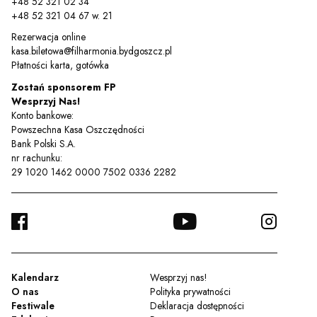
+48 52 321 02 34
+48 52 321 04 67 w. 21
Rezerwacja online
Sz
kasa.biletowa@filharmonia.bydgoszcz.pl
Płatności karta, gotówka
Zostań sponsorem FP
Wesprzyj Nas!
Konto bankowe:
Powszechna Kasa Oszczędności
Bank Polski S.A.
nr rachunku:
29 1020 1462 0000 7502 0336 2282
FACEBOOK
YOUTUBE
INSTA
TWITTER
Kalendarz
Wesprzyj nas!
O nas
Polityka prywatności
Festiwale
Deklaracja dostępności