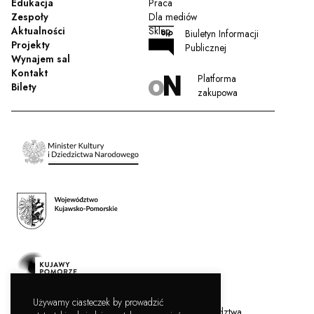
Edukacja
Praca
Zespoły
Dla mediów
Aktualności
Sklep
Biuletyn Informacji
Projekty
Publicznej
Wynajem sal
Kontakt
Platforma
Bilety
zakupowa
Używamy ciasteczek by prowadzić
Filharmonia Pomorska jest instytucją kultury Województwa