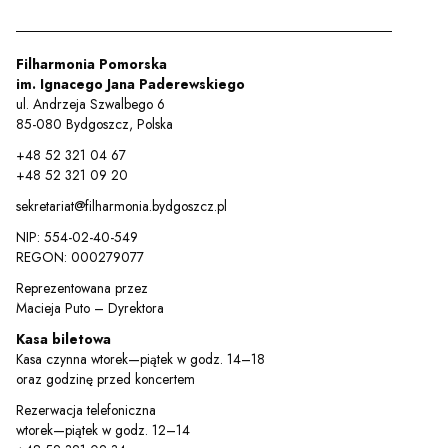
y
Filharmonia Pomorska
em sal
im. Ignacego Jana Paderewskiego
ul. Andrzeja Szwalbego 6
85-080 Bydgoszcz, Polska
t
+48 52 321 04 67
+48 52 321 09 20
sekretariat@filharmonia.bydgoszcz.pl
NIP: 554-02-40-549
YOUTUBE
INSTAGRAM
WITTER
REGON: 000279077
Reprezentowana przez
ości
Polityka prywatności
Macieja Puto – Dyrektora
y
Praca
Kasa biletowa
Kasa czynna wtorek—piątek w godz. 14–18
oraz godzinę przed koncertem
Rezerwacja telefoniczna
wtorek—piątek w godz. 12–14