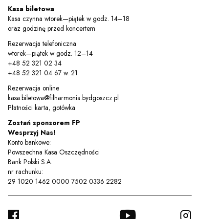
Kasa biletowa
Kasa czynna wtorek—piątek w godz. 14–18
oraz godzinę przed koncertem
Rezerwacja telefoniczna
wtorek—piątek w godz. 12–14
+48 52 321 02 34
+48 52 321 04 67 w. 21
Rezerwacja online
kasa.biletowa@filharmonia.bydgoszcz.pl
Płatności karta, gotówka
Zostań sponsorem FP
Wesprzyj Nas!
Konto bankowe:
Powszechna Kasa Oszczędności
Bank Polski S.A.
nr rachunku:
29 1020 1462 0000 7502 0336 2282
FACEBOOK
YOUTUBE
INSTA
TWITTER