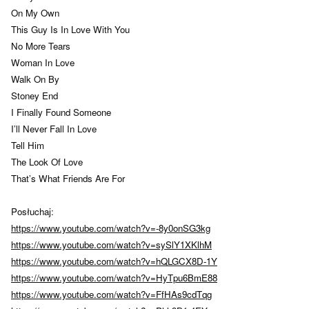
On My Own
This Guy Is In Love With You
No More Tears
Woman In Love
Walk On By
Stoney End
I Finally Found Someone
I’ll Never Fall In Love
Tell Him
The Look Of Love
That’s What Friends Are For
Posłuchaj:
https://www.youtube.com/watch?v=-8y0onSG3kg
https://www.youtube.com/watch?v=sySlY1XKlhM
https://www.youtube.com/watch?v=hQLGCX8D-1Y
https://www.youtube.com/watch?v=HyTpu6BmE88
https://www.youtube.com/watch?v=FfHAs9cdTqg