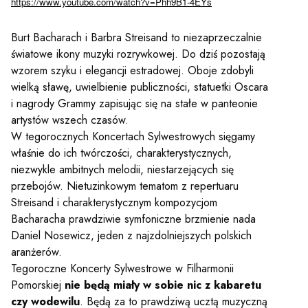
https://www.youtube.com/watch?v=Phh9B1-4EYs
Burt Bacharach i Barbra Streisand to niezaprzeczalnie
światowe ikony muzyki rozrywkowej. Do dziś pozostają
wzorem szyku i elegancji estradowej. Oboje zdobyli
wielką sławę, uwielbienie publiczności, statuetki Oscara
i nagrody Grammy zapisując się na stałe w panteonie
artystów wszech czasów.
W tegorocznych Koncertach Sylwestrowych sięgamy
właśnie do ich twórczości, charakterystycznych,
niezwykle ambitnych melodii, niestarzejących się
przebojów. Nietuzinkowym tematom z repertuaru
Streisand i charakterystycznym kompozycjom
Bacharacha prawdziwie symfoniczne brzmienie nada
Daniel Nosewicz, jeden z najzdolniejszych polskich
Sz
aranżerów.
Tegoroczne Koncerty Sylwestrowe w Filharmonii
Pomorskiej
nie będą miały w sobie nic z kabaretu
czy wodewilu
. Będą za to prawdziwą ucztą muzyczną