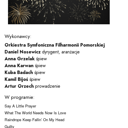
y
em sal
Wykonawcy:
t
Orkiestra Symfoniczna Filharmonii Pomorskiej
Daniel Nosewicz
dyrygent, aranżacje
Anna Grzelak
śpiew
Anna Karwan
śpiew
YOUTUBE
INSTAGRAM
WITTER
Kuba Badach
śpiew
Kamil Bijoś
śpiew
ości
Polityka prywatności
Artur Orzech
prowadzenie
W programie:
y
Praca
Say A Little Prayer
What The World Needs Now Is Love
Raindrops Keep Fallin’ On My Head
Guilty