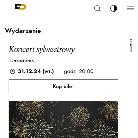
Szukaj
Zmień kont
Filharmonia Pomorska im. Ignacego Jana Paderew
arz
Wydarzenie
Bilety 24
Koncert sylwestrowy
FILHARMONIA
ja
31.12.24 (wt.)
godz. 20.00
Kup bilet
ale
ności