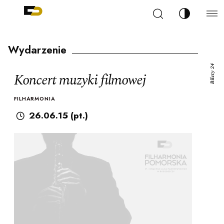
Szukaj
Zmień kont
Filharmonia Pomorska im. Ignacego Jana Paderew
arz
Wydarzenie
Bilety 24
Koncert muzyki filmowej
FILHARMONIA
ja
26.06.15 (pt.)
ale
ności