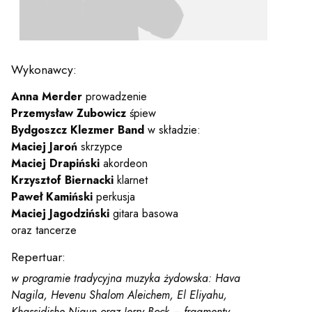
y
em sal
Wykonawcy:
Anna Merder
prowadzenie
t
Przemysław Zubowicz
śpiew
Bydgoszcz Klezmer Band
w składzie:
Maciej Jaroń
skrzypce
Maciej Drapiński
akordeon
YOUTUBE
INSTAGRAM
WITTER
Krzysztof Biernacki
klarnet
Paweł Kamiński
perkusja
ości
Polityka prywatności
Maciej Jagodziński
gitara basowa
oraz tancerze
y
Praca
Repertuar:
w programie tradycyjna muzyka żydowska: Hava
Nagila, Hevenu Shalom Aleichem, El Eliyahu,
Khassidishe Nigun oraz Jerry Bock – fragmenty