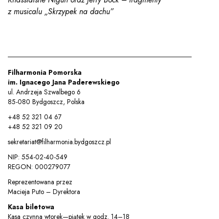
z musicalu „Skrzypek na dachu”
Filharmonia Pomorska
im. Ignacego Jana Paderewskiego
ul. Andrzeja Szwalbego 6
85-080 Bydgoszcz, Polska
+48 52 321 04 67
+48 52 321 09 20
sekretariat@filharmonia.bydgoszcz.pl
NIP: 554-02-40-549
Sz
REGON: 000279077
Reprezentowana przez
Macieja Puto – Dyrektora
Kasa biletowa
Kasa czynna wtorek—piątek w godz. 14–18