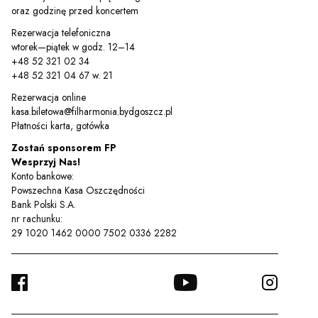
oraz godzinę przed koncertem
Rezerwacja telefoniczna
wtorek—piątek w godz. 12–14
+48 52 321 02 34
+48 52 321 04 67 w. 21
Rezerwacja online
kasa.biletowa@filharmonia.bydgoszcz.pl
Płatności karta, gotówka
Zostań sponsorem FP
Wesprzyj Nas!
Konto bankowe:
Powszechna Kasa Oszczędności
Bank Polski S.A.
nr rachunku:
29 1020 1462 0000 7502 0336 2282
FACEBOOK
YOUTUBE
INSTA
TWITTER