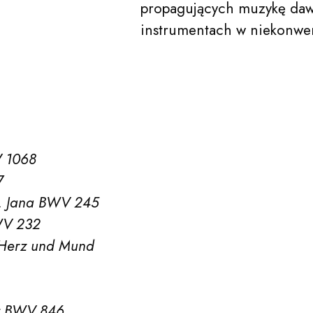
propagujących muzykę daw
O nas
instrumentach w niekonwe
Edukacja
V 1068
Festiwale
7
św. Jana BWV 245
BWV 232
Aktualności
y Herz und Mund
er BWV 846