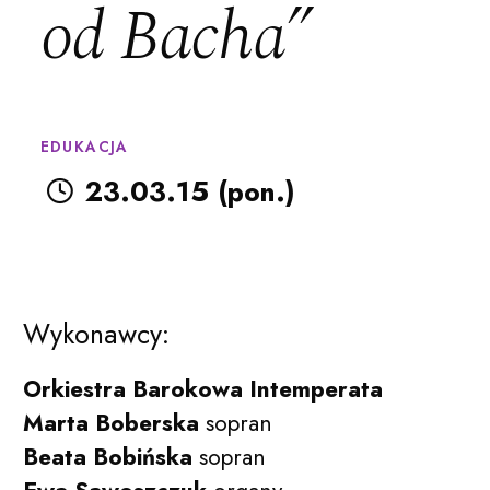
od Bacha”
EDUKACJA
23.03.15 (pon.)
Wykonawcy:
Orkiestra Barokowa Intemperata
Filharmonia Pomorska im. Ign
Marta Boberska
sopran
Beata Bobińska
sopran