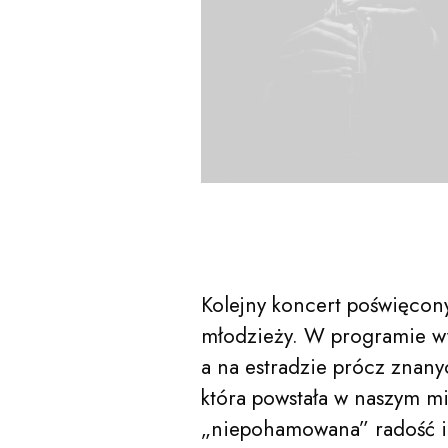
Kolejny koncert poświęcon
młodzieży. W programie wy
a na estradzie prócz znanyc
acego Jana Paderewskiego w Bydgoszczy
Kalendarz
która powstała w naszym mi
„niepohamowana” radość i 