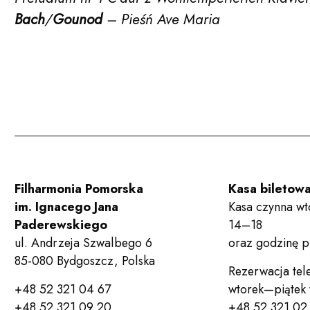
Bach
/
Gounod
– Pieśń Ave Maria
Filharmonia Pomorska
Kasa biletow
im. Ignacego Jana
Kasa czynna wt
Paderewskiego
14–18
ul. Andrzeja Szwalbego 6
oraz godzinę 
85-080 Bydgoszcz, Polska
Rezerwacja tel
+48 52 321 04 67
wtorek—piątek
+48 52 321 09 20
+48 52 321 02