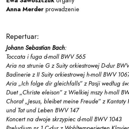
Ewa Sawoszczuk
organy
Anna Merder
prowadzenie
Repertuar:
Johann Sebastian Bach
:
Toccata i fuga d-moll BWV 565
Aria na strunie G z Suity orkiestrowej D-dur BW
Badinerie z II Suity orkiestrowej h-moll BWV 106
Aria „Ich folge dir gleichfalls” z Pasji według 
Duet „Christe eleison” z Wielkiej mszy h-moll 
Chorał „Jesus, bleibet meine Freude” z Kantat
und Tat und Leben BWV 147
Koncert na dwoje skrzypiec d-moll BWV 1043
Preludium nr 1 C-dur z Wohltemperierten Klavi