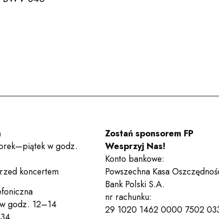
Zespoły
Wynajem sal
Kontakt
a
Zostań sponsorem FP
orek—piątek w godz.
Wesprzyj Nas!
Deklaracja dostępności
Po
Konto bankowe:
przed koncertem
Powszechna Kasa Oszczędnoś
Wesprzyj nas!
Bilety
Bank Polski S.A.
efoniczna
nr rachunku:
 w godz. 12–14
29 1020 1462 0000 7502 03
 34