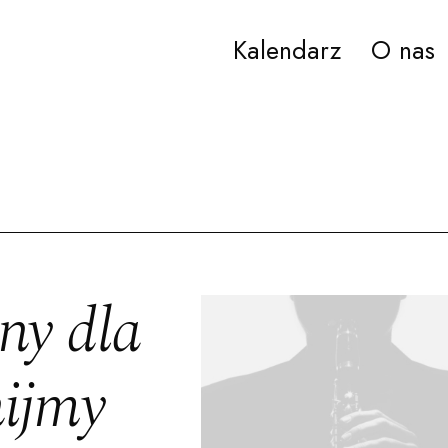
Kalendarz
O nas
ana Paderewskiego w Bydgoszczy
ny dla
nijmy