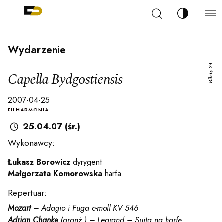
Szukaj
Zmień kont
Filharmonia Pomorska im. Ignacego Jana Paderew
arz
Wydarzenie
Bilety 24
Capella Bydgostiensis
2007-04-25
ja
FILHARMONIA
25.04.07 (śr.)
Wykonawcy:
ale
Łukasz Borowicz
dyrygent
Małgorzata Komorowska
harfa
ności
Repertuar:
Mozart
– Adagio i Fuga c-moll KV 546
Adrian Chanke
(aranż.) – Legrand – Suita na harfę