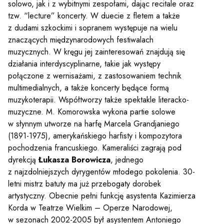
solowo, jak i z wybitnymi zespołami, dając recitale oraz
tzw. “lecture” koncerty. W duecie z fletem a także
z dudami szkockimi i sopranem występuje na wielu
znaczących międzynarodowych festiwalach
muzycznych. W kręgu jej zainteresowań znajdują się
działania interdyscyplinarne, takie jak występy
połączone z wernisażami, z zastosowaniem technik
multimedialnych, a także koncerty będące formą
muzykoterapii. Współtworzy także spektakle literacko-
muzyczne. M. Komorowska wykona partie solowe
w słynnym utworze na harfę Marcela Grandjaniego
(1891-1975), amerykańskiego harfisty i kompozytora
pochodzenia francuskiego. Kameraliści zagrają pod
dyrekcją
Łukasza Borowicza
, jednego
z najzdolniejszych dyrygentów młodego pokolenia. 30-
letni mistrz batuty ma już przebogaty dorobek
artystyczny. Obecnie pełni funkcję asystenta Kazimierza
Korda w Teatrze Wielkim – Operze Narodowej,
w sezonach 2002-2005 był asystentem Antoniego