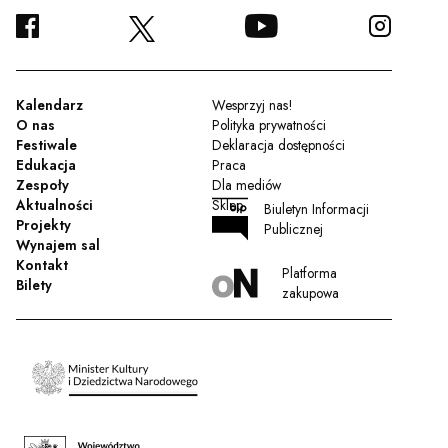
FACEBOOK
YOUTUBE
INSTA
TWITTER
Kalendarz
Wesprzyj nas!
O nas
Polityka prywatności
Festiwale
Deklaracja dostępności
Edukacja
Praca
Zespoły
Dla mediów
Aktualności
Sklep
Biuletyn Informacji
Projekty
Publicznej
Wynajem sal
Kontakt
Platforma
Bilety
zakupowa