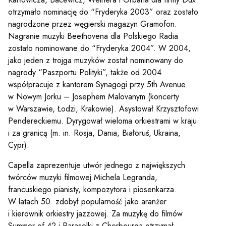
otrzymało nominację do “Fryderyka 2003” oraz zostało
nagrodzone przez węgierski magazyn Gramofon.
Nagranie muzyki Beethovena dla Polskiego Radia
zostało nominowane do “Fryderyka 2004”. W 2004,
jako jeden z trojga muzyków został nominowany do
nagrody “Paszportu Polityki”, także od 2004
Sz
współpracuje z kantorem Synagogi przy 5th Avenue
w Nowym Jorku – Josephem Malovanym (koncerty
w Warszawie, Łodzi, Krakowie). Asystował Krzysztofowi
Pendereckiemu. Dyrygował wieloma orkiestrami w kraju
i za granicą (m. in. Rosja, Dania, Białoruś, Ukraina,
Cypr).
Capella zaprezentuje utwór jednego z największych
twórców muzyki filmowej Michela Legranda,
francuskiego pianisty, kompozytora i piosenkarza.
W latach 50. zdobył popularność jako aranżer
i kierownik orkiestry jazzowej. Za muzykę do filmów
Summer of 42 i Parasolki z Cherbourga otrzymał