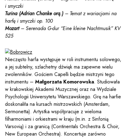
y
i smyczki
Turina (Adrian Chanke orq.)
– Temat z wariacjami na
harfę i smyczki op. 100
em sal
Mozart
– Serenada G-dur “Eine kleine Nachtmusik” KV
525
t
Nieczęsto harfa występuje w roli instrumentu solowego,
a jej subtelny, szlachetny dźwięk ma zapewne wielu
YOUTUBE
INSTAGRAM
zwolenników. Gościem Capelli będzie mistrzyni tego
WITTER
instrumentu –
Małgorzata Komorowska
. Studiowała
w krakowskiej Akademii Muzycznej oraz na Wydziale
ości
Polityka prywatności
Psychologii Uniwersytetu Warszawskiego. Grę na harfie
doskonaliła na kursach mistrzowskich (Amsterdam,
y
Praca
Sermonetta). Artystka współpracuje z wieloma
filharmoniami i orkiestrami w kraju (m.in. z Sinfonią
Varsovią) i za granicą (Continentals Orchestra & Choir,
New European Orchestra). Koncertuje zarówno