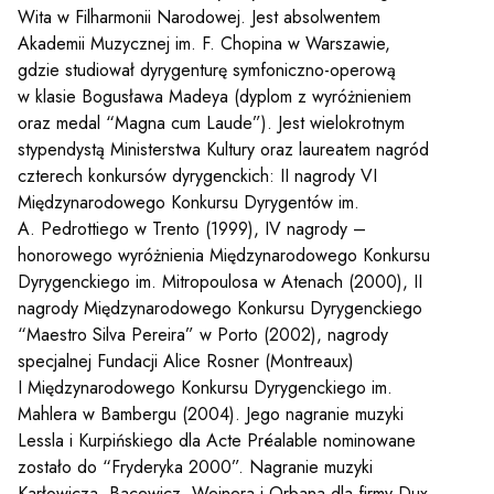
Wita w Filharmonii Narodowej. Jest absolwentem
Akademii Muzycznej im. F. Chopina w Warszawie,
gdzie studiował dyrygenturę symfoniczno-operową
w klasie Bogusława Madeya (dyplom z wyróżnieniem
oraz medal “Magna cum Laude”). Jest wielokrotnym
stypendystą Ministerstwa Kultury oraz laureatem nagród
czterech konkursów dyrygenckich: II nagrody VI
Międzynarodowego Konkursu Dyrygentów im.
A. Pedrottiego w Trento (1999), IV nagrody –
honorowego wyróżnienia Międzynarodowego Konkursu
Dyrygenckiego im. Mitropoulosa w Atenach (2000), II
nagrody Międzynarodowego Konkursu Dyrygenckiego
“Maestro Silva Pereira” w Porto (2002), nagrody
specjalnej Fundacji Alice Rosner (Montreaux)
I Międzynarodowego Konkursu Dyrygenckiego im.
Mahlera w Bambergu (2004). Jego nagranie muzyki
Lessla i Kurpińskiego dla Acte Préalable nominowane
zostało do “Fryderyka 2000”. Nagranie muzyki
Karłowicza, Bacewicz, Weinera i Orbana dla firmy Dux