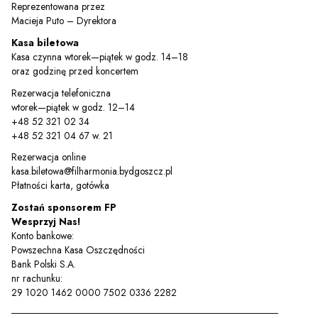
Reprezentowana przez
Macieja Puto – Dyrektora
Kasa biletowa
Kasa czynna wtorek—piątek w godz. 14–18
oraz godzinę przed koncertem
Rezerwacja telefoniczna
wtorek—piątek w godz. 12–14
Sz
+48 52 321 02 34
+48 52 321 04 67 w. 21
Rezerwacja online
kasa.biletowa@filharmonia.bydgoszcz.pl
Płatności karta, gotówka
Zostań sponsorem FP
Wesprzyj Nas!
Konto bankowe:
Powszechna Kasa Oszczędności
Bank Polski S.A.
nr rachunku:
29 1020 1462 0000 7502 0336 2282