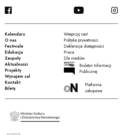
FACEBOOK
YOUTUBE
INSTA
TWITTER
Kalendarz
Wesprzyj nas!
O nas
Polityka prywatności
Festiwale
Deklaracja dostępności
Edukacja
Praca
Zespoły
Dla mediów
Aktualności
Sklep
Biuletyn Informacji
Projekty
Publicznej
Wynajem sal
Kontakt
Platforma
Bilety
zakupowa