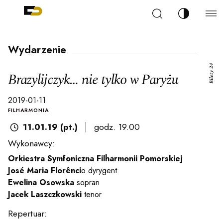
Szukaj
Zmień kont
Filharmonia Pomorska im. Ignacego Jana Paderew
arz
Wydarzenie
Bilety 24
Brazylijczyk… nie tylko w Paryżu
2019-01-11
ja
FILHARMONIA
11.01.19 (pt.)
godz. 19.00
Wykonawcy:
ale
Orkiestra Symfoniczna Filharmonii Pomorskiej
José Maria Florênci
o dyrygent
Ewelina Osowska
sopran
ności
Jacek Laszczkowski
tenor
Repertuar: