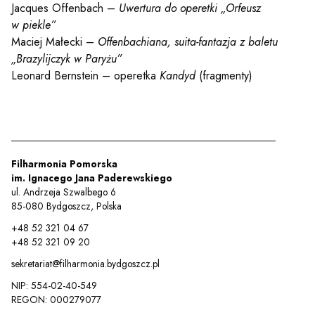
y
Jacques Offenbach –
Uwertura do operetki „Orfeusz
w piekle”
Maciej Małecki –
Offenbachiana, suita-fantazja z baletu
em sal
„Brazylijczyk w Paryżu”
Leonard Bernstein – operetka
Kandyd
(fragmenty)
t
Filharmonia Pomorska
YOUTUBE
INSTAGRAM
WITTER
im. Ignacego Jana Paderewskiego
ul. Andrzeja Szwalbego 6
85-080 Bydgoszcz, Polska
ości
Polityka prywatności
+48 52 321 04 67
y
Praca
+48 52 321 09 20
sekretariat@filharmonia.bydgoszcz.pl
NIP: 554-02-40-549
REGON: 000279077