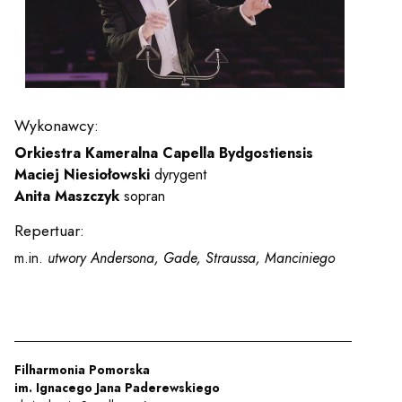
y
em sal
Wykonawcy:
t
Orkiestra Kameralna Capella Bydgostiensis
Maciej Niesiołowski
dyrygent
Anita Maszczyk
sopran
YOUTUBE
INSTAGRAM
WITTER
Repertuar:
m.in.
utwory Andersona, Gade, Straussa, Manciniego
ości
Polityka prywatności
y
Praca
Filharmonia Pomorska
im. Ignacego Jana Paderewskiego