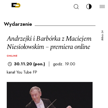
Szukaj
Zmień kont
Filharmonia Pomorska im. Ignacego Jana Paderew
arz
Wydarzenie
Bilety 24
Andrzejki i Barbórka z Maciejem
Niesiołowskim – premiera online
ja
ONLINE
30.11.20 (pon.)
godz. 19.00
ale
kanał You Tube FP
ności