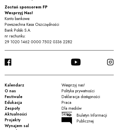
Zostań sponsorem FP
Wesprzyj Nas!
Konto bankowe:
Powszechna Kasa Oszczędności
Bank Polski S.A.
nr rachunku:
29 1020 1462 0000 7502 0336 2282
FACEBOOK
YOUTUBE
INSTA
TWITTER
Kalendarz
Wesprzyj nas!
O nas
Polityka prywatności
Festiwale
Deklaracja dostępności
Edukacja
Praca
Zespoły
Dla mediów
Aktualności
Sklep
Biuletyn Informacji
Projekty
Publicznej
Wynajem sal