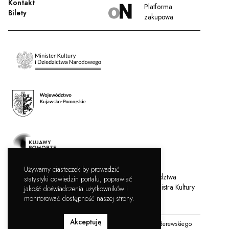
Kontakt
Platforma
Bilety
zakupowa
Używamy ciasteczek by prowadzić
Filharmonia Pomorska jest instytucją kultury Województwa
statystyki odwiedzin portalu, poprawiać
Kujawsko-Pomorskiego, współprowadzoną przez Ministra Kultury
jakość doświadczenia użytkowników i
i Dziedzictwa Narodowego.
monitorować dostępność naszej strony.
Akceptuję
Copyright © Filharmonia Pomorska im. Ignacego Jana Paderewskiego