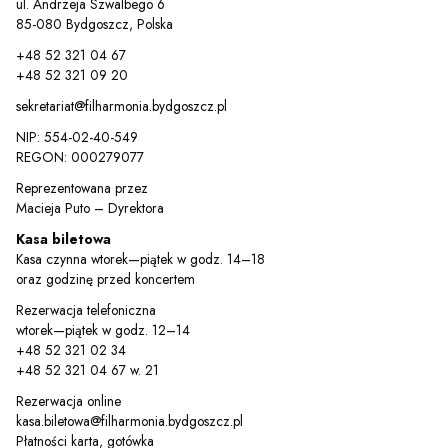
ul. Andrzeja Szwalbego 6
85-080 Bydgoszcz, Polska
+48 52 321 04 67
+48 52 321 09 20
sekretariat@filharmonia.bydgoszcz.pl
NIP: 554-02-40-549
REGON: 000279077
Reprezentowana przez
Macieja Puto – Dyrektora
Kasa biletowa
Sz
Kasa czynna wtorek—piątek w godz. 14–18
oraz godzinę przed koncertem
Rezerwacja telefoniczna
wtorek—piątek w godz. 12–14
+48 52 321 02 34
+48 52 321 04 67 w. 21
Rezerwacja online
kasa.biletowa@filharmonia.bydgoszcz.pl
Płatności karta, gotówka