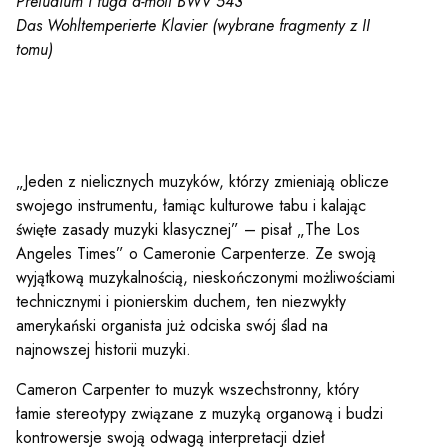
Preludium i fuga a-moll BWV 543
Das Wohltemperierte Klavier (wybrane fragmenty z II
tomu)
„Jeden z nielicznych muzyków, którzy zmieniają oblicze
swojego instrumentu, łamiąc kulturowe tabu i kalając
święte zasady muzyki klasycznej” – pisał „The Los
Angeles Times” o Cameronie Carpenterze. Ze swoją
wyjątkową muzykalnością, nieskończonymi możliwościami
technicznymi i pionierskim duchem, ten niezwykły
amerykański organista już odciska swój ślad na
najnowszej historii muzyki.
Cameron Carpenter to muzyk wszechstronny, który
łamie stereotypy związane z muzyką organową i budzi
kontrowersje swoją odwagą interpretacji dzieł