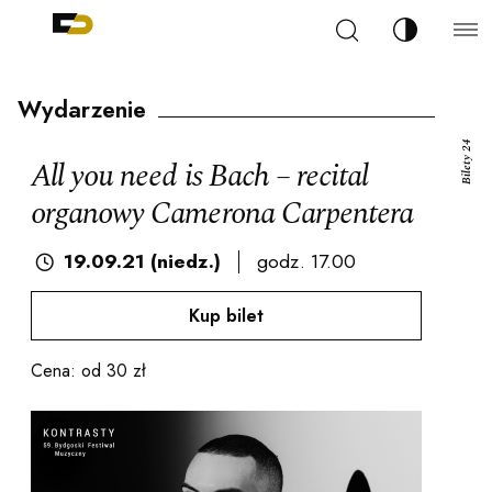
Szukaj
Zmień kont
Filharmonia Pomorska im. Ignacego Jana Paderew
arz
Wydarzenie
Bilety 24
All you need is Bach – recital
organowy Camerona Carpentera
ja
19.09.21 (niedz.)
godz. 17.00
Kup bilet
ale
Cena: od 30 zł
ności