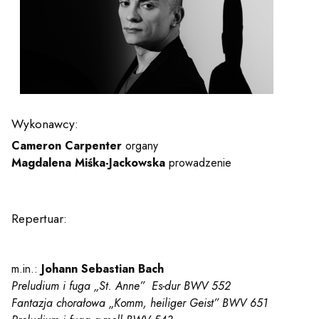
y
em sal
t
Wykonawcy:
Cameron Carpenter
organy
Magdalena Miśka-Jackowska
prowadzenie
YOUTUBE
INSTAGRAM
WITTER
ości
Polityka prywatności
Repertuar:
y
Praca
m.in.:
Johann Sebastian Bach
Preludium i fuga „St. Anne” Es-dur BWV 552
Fantazja chorałowa „Komm, heiliger Geist” BWV 651