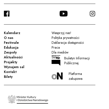
FACEBOOK
YOUTUBE
INSTA
TWITTER
Kalendarz
Wesprzyj nas!
O nas
Polityka prywatności
Festiwale
Deklaracja dostępności
Edukacja
Praca
Zespoły
Dla mediów
Aktualności
Sklep
Biuletyn Informacji
Projekty
Publicznej
Wynajem sal
Kontakt
Platforma
Bilety
zakupowa