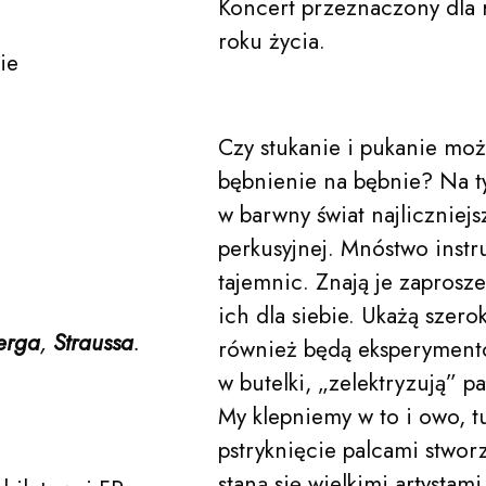
Koncert przeznaczony dla 
O nas
roku życia.
ie
Edukacja
Czy stukanie i pukanie mo
bębnienie na bębnie? Na 
w barwny świat najliczniej
Festiwale
perkusyjnej. Mnóstwo inst
tajemnic. Znają je zaprosze
ich dla siebie. Ukażą szer
erga
,
Straussa
.
Aktualności
również będą eksperymento
w butelki, „zelektryzują” p
My klepniemy w to i owo, t
pstryknięcie palcami stwor
Zespoły
staną się wielkimi artystami