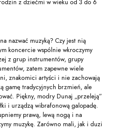
rodzin z dziećmi w wieku od 3 do 6
żna nazwać muzyką? Czy jest nią
tym koncercie wspólnie wkroczymy
szej z grup instrumentów, grupy
rumentów, zatem zapewne wiele
ni, znakomici artyści i nie zachowają
oką gamę tradycyjnych brzmień, ale
wać. Piękny, modry Dunaj „przeleją”
ałki i urządzą wibrafonową galopadę.
Szukaj
upniemy prawą, lewą nogą i na
zymy muzykę. Zarówno mali, jak i duzi
FACEBOOK
.