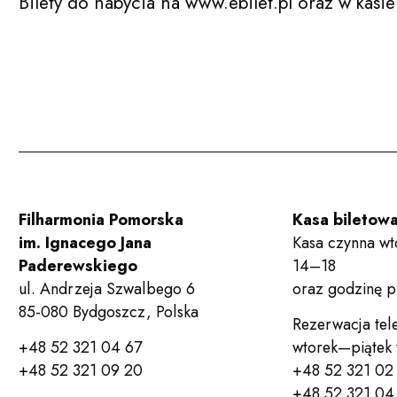
Bilety do nabycia na www.ebilet.pl oraz w kasie
Filharmonia Pomorska
Kasa biletow
im. Ignacego Jana
Kasa czynna wt
Paderewskiego
14–18
ul. Andrzeja Szwalbego 6
oraz godzinę 
85-080 Bydgoszcz, Polska
Rezerwacja tel
+48 52 321 04 67
wtorek—piątek
+48 52 321 09 20
+48 52 321 02
+48 52 321 04 