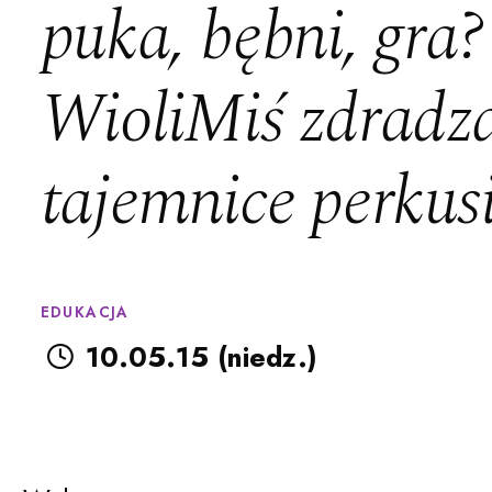
puka, bębni, gra?
WioliMiś zdradz
tajemnice perkusi
EDUKACJA
10.05.15 (niedz.)
Filharmonia Pomorska im. Ign