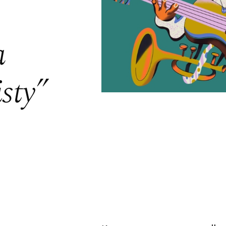
a
sty”
acego Jana Paderewskiego w Bydgoszczy
Kalendarz