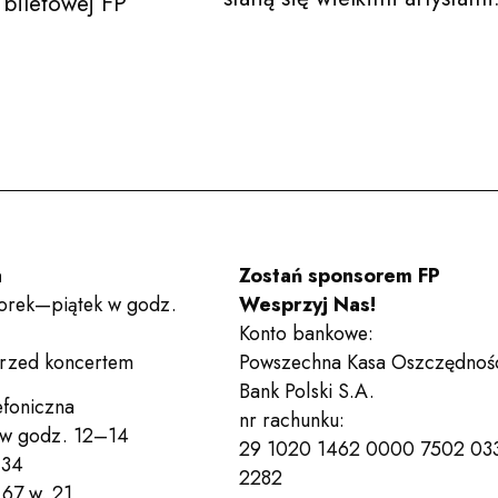
 biletowej FP
Wynajem sal
Kontakt
a
Zostań sponsorem FP
orek—piątek w godz.
Wesprzyj Nas!
Deklaracja dostępności
Po
Konto bankowe:
przed koncertem
Powszechna Kasa Oszczędnoś
Wesprzyj nas!
Bilety
Bank Polski S.A.
efoniczna
nr rachunku:
 w godz. 12–14
29 1020 1462 0000 7502 03
 34
2282
67 w. 21