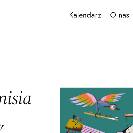
Kalendarz
O nas
ana Paderewskiego w Bydgoszczy
isia
,