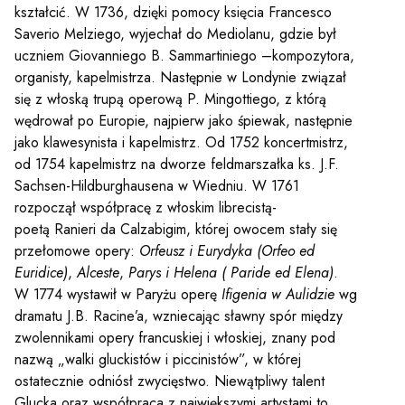
kształcić. W 1736, dzięki pomocy księcia Francesco
Saverio Melziego, wyjechał do Mediolanu, gdzie był
uczniem Giovanniego B. Sammartiniego –kompozytora,
organisty, kapelmistrza. Następnie w Londynie związał
się z włoską trupą operową P. Mingottiego, z którą
wędrował po Europie, najpierw jako śpiewak, następnie
jako klawesynista i kapelmistrz. Od 1752 koncertmistrz,
od 1754 kapelmistrz na dworze feldmarszałka ks. J.F.
Sachsen-Hildburghausena w Wiedniu. W 1761
rozpoczął współpracę z włoskim librecistą-
poetą Ranieri da Calzabigim, której owocem stały się
przełomowe opery:
Orfeusz i Eurydyka (Orfeo ed
Euridice)
,
Alceste
,
Parys i Helena ( Paride ed Elena)
.
W 1774 wystawił w Paryżu operę
Ifigenia w Aulidzie
wg
dramatu J.B. Racine’a, wzniecając sławny spór między
zwolennikami opery francuskiej i włoskiej, znany pod
nazwą „walki gluckistów i piccinistów”, w której
ostatecznie odniósł zwycięstwo. Niewątpliwy talent
Glucka oraz współpraca z największymi artystami to