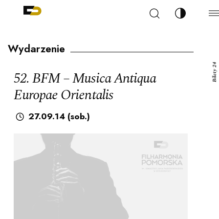
Szukaj
Zmień kont
Filharmonia Pomorska im. Ignacego Jana Paderew
arz
Wydarzenie
Bilety 24
52. BFM – Musica Antiqua
Europae Orientalis
ja
27.09.14 (sob.)
ale
ności