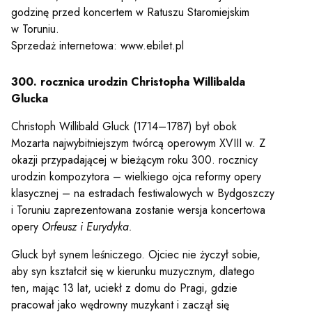
godzinę przed koncertem w Ratuszu Staromiejskim
w Toruniu.
Sprzedaż internetowa: www.ebilet.pl
300. rocznica urodzin Christopha Willibalda
Glucka
Christoph Willibald Gluck (1714–1787) był obok
Mozarta najwybitniejszym twórcą operowym XVIII w. Z
okazji przypadającej w bieżącym roku 300. rocznicy
urodzin kompozytora – wielkiego ojca reformy opery
klasycznej – na estradach festiwalowych w Bydgoszczy
i Toruniu zaprezentowana zostanie wersja koncertowa
opery
Orfeusz i Eurydyka.
Gluck był synem leśniczego. Ojciec nie życzył sobie,
aby syn kształcił się w kierunku muzycznym, dlatego
ten, mając 13 lat, uciekł z domu do Pragi, gdzie
pracował jako wędrowny muzykant i zaczął się