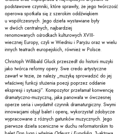
podstawowe czynniki, które sprawiły, że jego twórczość
operowa spotkała się z szerokim oddźwiękiem
u współczesnych. Jego dzieła wystawiane były
w dwóch centralnych, najbardziej
renomowanych ośrodkach kulturowych XVIII-
wiecznej Europy, czyli w Wiedniu i Paryżu oraz w wielu
innych teatrach europejskich, również w Polsce.
Christoph Willibald Gluck przeszedł do historii muzyki
jako twórca reformy opery. Swe credo artystyczne
zawarł w tezie, że należy „muzykę sprowadzić do jej
właściwej funkcji służenia poezji poprzez oddanie
ekspresji i sytuacji”. Kompozytor przełamał konwencję
dramatyczno-muzyczną, jaka panowała w ówczesnej
operze seria i uwydatnił czynnik dramaturgiczny. Swymi
innowacjami objął balet i operę, wykorzystał zdobycze
wypracowane z różnych gatunków muzycznych. Jego
pierwsze dzieła sceniczne w duchu reformatorskim to
balet
Don Juan
i właśnie
Orfeusz i Eurydyka
, 3-aktowa