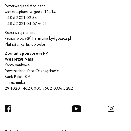
Rezerwacja telefoniczna
wtorek—piątek w godz. 12–14
+48 52 321 02 34
+48 52 321 04 67 w. 21
Rezerwacja online
kasa.biletowa@filharmonia.bydgoszcz.pl
Płatności karta, gotówka
Zostań sponsorem FP
Wesprzyj Nas!
Konto bankowe:
Powszechna Kasa Oszczędności
Bank Polski S.A.
nr rachunku:
29 1020 1462 0000 7502 0336 2282
FACEBOOK
YOUTUBE
INSTA
TWITTER