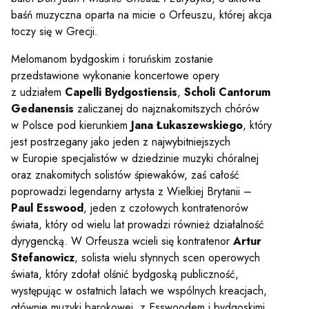
baśń muzyczna oparta na micie o Orfeuszu, której akcja
toczy się w Grecji
.
Melomanom bydgoskim i toruńskim zostanie
przedstawione wykonanie koncertowe opery
z udziałem
Capelli Bydgostiensis
,
Scholi Cantorum
Gedanensis
zaliczanej do najznakomitszych chórów
w Polsce pod kierunkiem
Jana Łukaszewskiego
, który
jest postrzegany jako jeden z najwybitniejszych
w Europie specjalistów w dziedzinie muzyki chóralnej
oraz znakomitych solistów śpiewaków, zaś całość
poprowadzi legendarny artysta z Wielkiej Brytanii –
Paul Esswood
, jeden z czołowych kontratenorów
świata, który od wielu lat prowadzi również działalność
dyrygencką. W Orfeusza wcieli się kontratenor
Artur
Stefanowicz
, solista wielu słynnych scen operowych
świata, który zdołał olśnić bydgoską publiczność,
występując w ostatnich latach we wspólnych kreacjach,
głównie muzyki barokowej, z Esswoodem i bydgoskimi