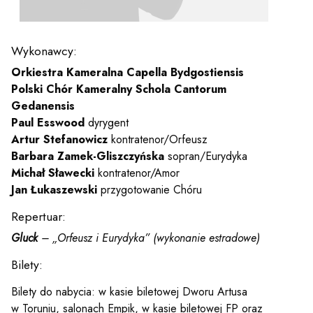
y
Wykonawcy:
em sal
Orkiestra Kameralna Capella Bydgostiensis
Polski Chór Kameralny Schola Cantorum
t
Gedanensis
Paul Esswood
dyrygent
Artur Stefanowicz
kontratenor/Orfeusz
Barbara Zamek-Gliszczyńska
sopran/Eurydyka
YOUTUBE
INSTAGRAM
WITTER
Michał Sławecki
kontratenor/Amor
Jan Łukaszewski
przygotowanie Chóru
ości
Polityka prywatności
Repertuar:
y
Praca
Gluck
– „Orfeusz i Eurydyka” (wykonanie estradowe)
Bilety:
Bilety do nabycia: w kasie biletowej Dworu Artusa
w Toruniu, salonach Empik, w kasie biletowej FP oraz