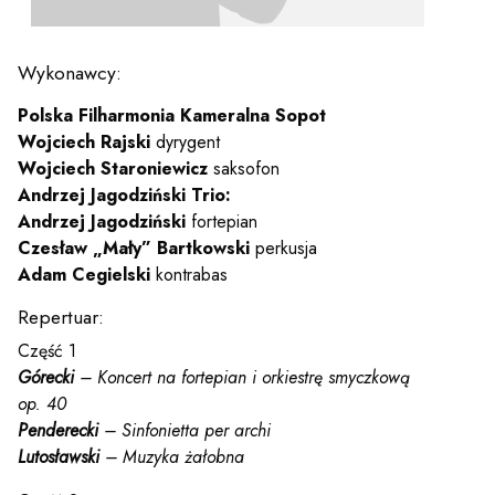
y
Wykonawcy:
em sal
Polska Filharmonia Kameralna Sopot
Wojciech Rajski
dyrygent
t
Wojciech Staroniewicz
saksofon
Andrzej Jagodziński Trio:
Andrzej Jagodziński
fortepian
Czesław „Mały” Bartkowski
perkusja
YOUTUBE
INSTAGRAM
WITTER
Adam Cegielski
kontrabas
Repertuar:
ości
Polityka prywatności
Część 1
y
Praca
Górecki
– Koncert na fortepian i orkiestrę smyczkową
op. 40
Penderecki
– Sinfonietta per archi
Lutosławski
– Muzyka żałobna