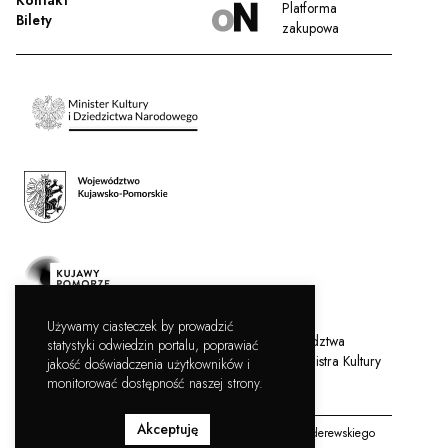
Platforma
Bilety
zakupowa
Używamy ciasteczek by prowadzić
Filharmonia Pomorska jest instytucją kultury Województwa
statystyki odwiedzin portalu, poprawiać
Kujawsko-Pomorskiego, współprowadzoną przez Ministra Kultury
jakość doświadczenia użytkowników i
i Dziedzictwa Narodowego.
monitorować dostępność naszej strony.
Akceptuję
Copyright © Filharmonia Pomorska im. Ignacego Jana Paderewskiego