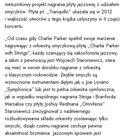
nietuzinkowy projekt nagrania płyty jazzowej z udziałem
Sz
smyczków. Płyta pt. „Tranquillo” ukazała się w 2012
i większość utworów z tego krążka usłyszymy w II części
koncertu.
„Od czasu gdy Charlie Parker spełnił swoje marzenie
nagrywając z orkiestrą smyczkową płytę „Charlie Parker
with Strings”, każdy szanujący się saksofonista jazzowy,
a takim z pewnością jest Wojciech Staroniewicz, stara
się mieć w swoim dorobku nagranie z orkiestrą
o klasycznym rodowodzie. Zwykle smyczki są
wzmocnione instrumentami dętymi jak u Joe Lovano
„Symphonica” lub jest to pełna orkiestra symfoniczna,
jak w wypadku wspólnego nagrania Stinga i Branforda
Marsalisa czy płyty Joshuy Redmana „Omnifenix”.
Staroniewicz zrezygnował z nadmiernego
rozbudowywania składu orkiestry zostawiając tylko
smyczki, dzięki czemu nagranie cechuje pewna
aksamitność brzmienia. Jazzowym spoiwem jest