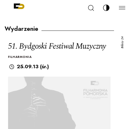
Szukaj
Zmień kont
Filharmonia Pomorska im. Ignacego Jana Paderew
arz
Wydarzenie
Bilety 24
51. Bydgoski Festiwal Muzyczny
FILHARMONIA
ja
25.09.13 (śr.)
ale
ności