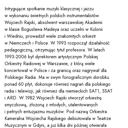
Intrygujące spotkanie muzyki klasycznej i jazzu
w wykonaniu świetnych polskich instrumentalistów.
Wojciech Rajski, absolwent warszawskiej Akademii
w klasie Bogusława Madeya oraz uczelni w Kolonii
i Wiedniu, prowadził wiele znakomitych orkiestr
w Niemczech i Polsce. W 1993 rozpoczął działalność
pedagogiczną, otrzymując tytuł profesora. W latach
1993-2006 był dyrektorem artystycznym Polskiej
Orkiestry Radiowej w Warszawie, z którą wiele
koncertował w Polsce i za granicą oraz nagrywał dla
Polskiego Radia. Ma w swym fonograficznym dorobku
ponad 60 płyt, dokonuje również nagrań dla polskiego
radia i telewizji, jak również dla niemieckich SAT1, 3SAT
i ARD. W 1982 Wojciech Rajski stworzył orkiestrę
smyczkową, złożoną z młodych, utalentowanych
i pełnych entuzjazmu muzyków. Pod nazwą Orkiestra
Kameralna Wojciecha Rajskiego debiutowała w Teatrze
Muzycznym w Gdyni, a już kilka dni później otwierała