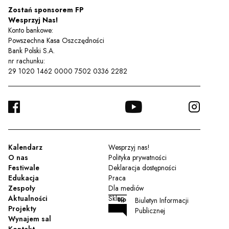
Zostań sponsorem FP
Wesprzyj Nas!
Konto bankowe:
Powszechna Kasa Oszczędności
Bank Polski S.A.
nr rachunku:
29 1020 1462 0000 7502 0336 2282
FACEBOOK
YOUTUBE
INSTA
TWITTER
Kalendarz
Wesprzyj nas!
O nas
Polityka prywatności
Festiwale
Deklaracja dostępności
Edukacja
Praca
Zespoły
Dla mediów
Aktualności
Sklep
Biuletyn Informacji
Projekty
Publicznej
Wynajem sal
Kontakt