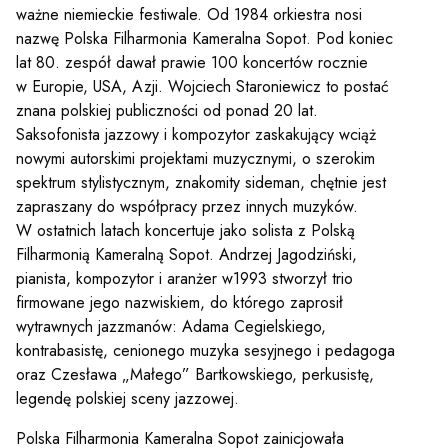
ważne niemieckie festiwale. Od 1984 orkiestra nosi
nazwę Polska Filharmonia Kameralna Sopot. Pod koniec
lat 80. zespół dawał prawie 100 koncertów rocznie
w Europie, USA, Azji. Wojciech Staroniewicz to postać
znana polskiej publiczności od ponad 20 lat.
Saksofonista jazzowy i kompozytor zaskakujący wciąż
nowymi autorskimi projektami muzycznymi, o szerokim
spektrum stylistycznym, znakomity sideman, chętnie jest
zapraszany do współpracy przez innych muzyków.
W ostatnich latach koncertuje jako solista z Polską
Filharmonią Kameralną Sopot. Andrzej Jagodziński,
pianista, kompozytor i aranżer w1993 stworzył trio
firmowane jego nazwiskiem, do którego zaprosił
wytrawnych jazzmanów: Adama Cegielskiego,
kontrabasistę, cenionego muzyka sesyjnego i pedagoga
oraz Czesława „Małego” Bartkowskiego, perkusistę,
legendę polskiej sceny jazzowej.
Polska Filharmonia Kameralna Sopot zainicjowała