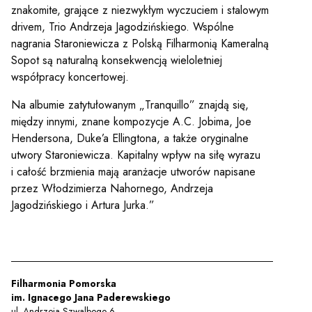
znakomite, grające z niezwykłym wyczuciem i stalowym
drivem, Trio Andrzeja Jagodzińskiego. Wspólne
nagrania Staroniewicza z Polską Filharmonią Kameralną
Sopot są naturalną konsekwencją wieloletniej
współpracy koncertowej.
Na albumie zatytułowanym „Tranquillo” znajdą się,
między innymi, znane kompozycje A.C. Jobima, Joe
Hendersona, Duke’a Ellingtona, a także oryginalne
utwory Staroniewicza. Kapitalny wpływ na siłę wyrazu
i całość brzmienia mają aranżacje utworów napisane
przez Włodzimierza Nahornego, Andrzeja
Jagodzińskiego i Artura Jurka.”
Filharmonia Pomorska
im. Ignacego Jana Paderewskiego
ul. Andrzeja Szwalbego 6