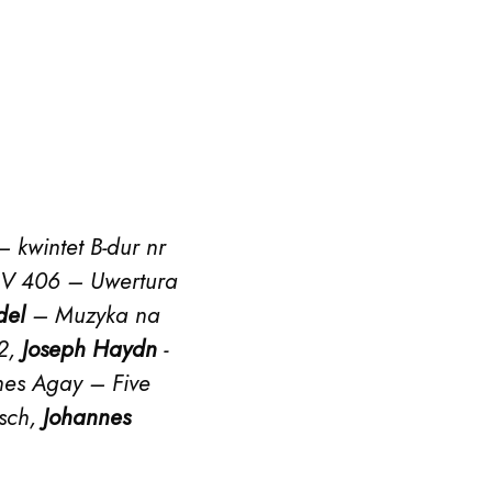
Kalendarz
O nas
Edukacja
 kwintet B-dur nr
KV 406 – Uwertura
del
– Muzyka na
Festiwale
 2,
Joseph Haydn
-
nes Agay – Five
tsch,
Johannes
Aktualności