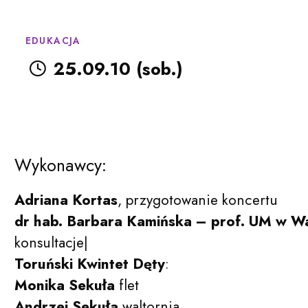
EDUKACJA
25.09.10 (sob.)
Wykonawcy:
Adriana Kortas
, przygotowanie koncertu
dr hab. Barbara Kamińska – prof. UM w W
konsultacje|
Toruński Kwintet Dęty
:
Monika Sekuła
flet
Filharmonia Pomorska im. Ign
Andrzej Sekuła
waltornia