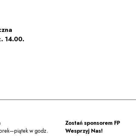
Zespoły
czna
. 14.00.
Wynajem sal
Kontakt
Deklaracja dostępności
Po
a
Zostań sponsorem FP
Wesprzyj nas!
Bilety
orek—piątek w godz.
Wesprzyj Nas!