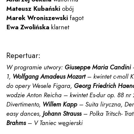
Mateusz Kubański
obój
Marek Wroniszewski
fagot
Ewa Zwolińska
klarnet
Repertuar:
W programie utwory:
Giuseppe Maria Candini
–
1,
Wolfgang Amadeus Mozart
– kwintet c-moll 
do opery Wesele Figara,
Georg Friedrich Haen
wodzie Anton Reicha – kwintet Es-dur op. 88 nr
Divertimento,
Willem Kapp
– Suita liryczna, De
easy dances,
Johann Strauss
– Polka Tritsch- Tra
Brahms
– V Taniec węgierski