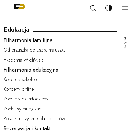
Szukaj
Zmień kont
Filharmonia Pomorska im. Ignacego Jana Paderew
arz
Edukacja
Filharmonia familijna
Bilety 24
Od brzuszka do uszka maluszka
Akademia WioliMisia
ja
Filharmonia edukacyjna
Koncerty szkolne
ale
Koncerty online
Koncerty dla młodzieży
Konkursy muzyczne
ności
Poranki muzyczne dla seniorów
Rezerwacja i kontakt