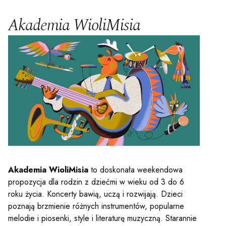
y
Akademia WioliMisia
em sal
t
YOUTUBE
INSTAGRAM
WITTER
ości
Polityka prywatności
Akademia WioliMisia
to doskonała weekendowa
y
Praca
propozycja dla rodzin z dziećmi w wieku od 3 do 6
roku życia. Koncerty bawią, uczą i rozwijają. Dzieci
poznają brzmienie różnych instrumentów, popularne
melodie i piosenki, style i literaturę muzyczną. Starannie