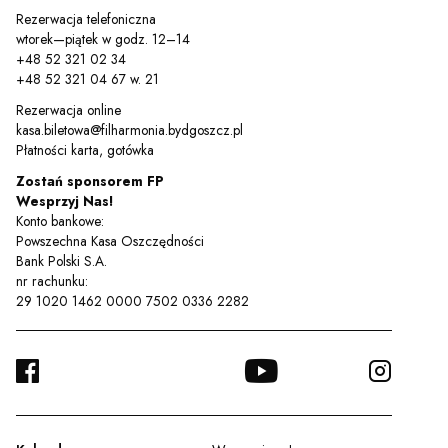
Rezerwacja telefoniczna
wtorek—piątek w godz. 12–14
+48 52 321 02 34
+48 52 321 04 67 w. 21
Rezerwacja online
kasa.biletowa@filharmonia.bydgoszcz.pl
Płatności karta, gotówka
Zostań sponsorem FP
Wesprzyj Nas!
Konto bankowe:
Powszechna Kasa Oszczędności
Bank Polski S.A.
nr rachunku:
29 1020 1462 0000 7502 0336 2282
FACEBOOK
YOUTUBE
INSTA
TWITTER