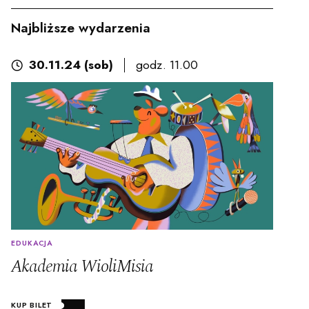
Najbliższe wydarzenia
30.11.24 (sob)
godz. 11.00
Czytaj więcej
Sz
EDUKACJA
Akademia WioliMisia
KUP BILET