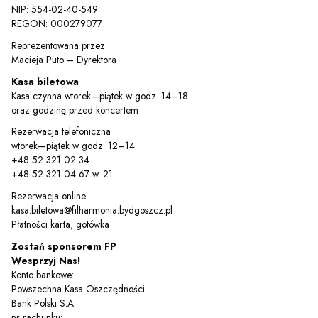
NIP: 554-02-40-549
REGON: 000279077
Reprezentowana przez
Macieja Puto – Dyrektora
Kasa biletowa
Kasa czynna wtorek—piątek w godz. 14–18
oraz godzinę przed koncertem
Rezerwacja telefoniczna
wtorek—piątek w godz. 12–14
+48 52 321 02 34
+48 52 321 04 67 w. 21
Rezerwacja online
kasa.biletowa@filharmonia.bydgoszcz.pl
Płatności karta, gotówka
Zostań sponsorem FP
Wesprzyj Nas!
Konto bankowe:
Powszechna Kasa Oszczędności
Bank Polski S.A.
nr rachunku: