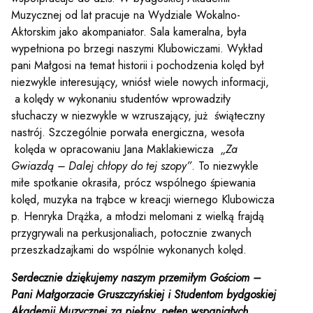
Muzycznej od lat pracuje na Wydziale Wokalno-
Aktorskim jako akompaniator. Sala kameralna, była
wypełniona po brzegi naszymi Klubowiczami. Wykład
pani Małgosi na temat historii i pochodzenia kolęd był
niezwykle interesujący, wniósł wiele nowych informacji,
a kolędy w wykonaniu studentów wprowadziły
słuchaczy w niezwykle w wzruszający, już świąteczny
nastrój. Szczególnie porwała energiczna, wesoła
kolęda w opracowaniu Jana Maklakiewicza
„Za
Gwiazdą – Dalej chłopy do tej szopy”
. To niezwykle
miłe spotkanie okrasiła, prócz wspólnego śpiewania
kolęd, muzyka na trąbce w kreacji wiernego Klubowicza
p. Henryka Drążka, a młodzi melomani z wielką frajdą
przygrywali na perkusjonaliach, potocznie zwanych
przeszkadzajkami do wspólnie wykonanych kolęd.
Serdecznie dziękujemy naszym przemiłym Gościom –
Pani Małgorzacie Gruszczyńskiej i Studentom bydgoskiej
Akademii Muzycznej za piękny, pełen wspaniałych