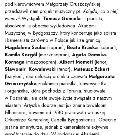
y
pod kierownictwem Małgorzaty Gruszczyńskiej
przedstawili nam projekt muzyczny pt.
Kolęda, co o niej
wiemy?
Wystąpili:
Tomasz Gumiela
– pianista,
em sal
absolwent, a obecnie wykładowca Akademii
Muzycznej w Bydgoszczy, który koncertuje jako solista
i kameralista zarówno w Polsce jak i za granicą,
t
Magdalena Szuba
(sopran),
Beata Kraska
(sopran),
Kamila Korgól
(mezzosopran),
Agata Demska-
Kornaga
(mezzosopran),
Albert Memeti (
tenor)
Sławomir Kowalewski
(tenor),
Mateusz Eckert
YOUTUBE
INSTAGRAM
WITTER
(
baryton), nad całością projektu czuwała
Małgorzata
Gruszczyńska
znakomita pianistka, klawesynistka
ości
Polityka prywatności
i organistka, która pochodzi z Torunia, studiowała
w Poznaniu, ale całe swoje życie związała z naszym
y
Praca
miastem. Artystka dobrze jest już znana bywalcom
Filharmonii, bowiem od 1980 pracowała w naszej
Orkiestrze Kameralnej Capella Bydgostiensis. Obecnie
jest na emeryturze, jednak z kameralistami aktywnie
współpracuje do dziś. W bydgoskiej Akademii