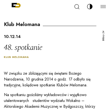
Szukaj
Zmień kont
Filharmonia Pomorska im. Ignacego Jana Paderew
arz
Klub Melomana
Bilety 24
10.12.14
48. spotkanie
ja
KLUB MELOMANA
ale
W związku ze zbliżającymi się świętami Bożego
Narodzenia, 10 grudnia 2014 o godz. 17 odbyło się
tradycyjne, kolędowe spotkanie Klubów Melomana.
ności
Na spotkaniu gościliśmy wykładowców i wyjątkowo
utalentowanych studentów wydziału Wokalno –
Aktorskiego Akademii Muzycznej w Bydgoszczy, którzy