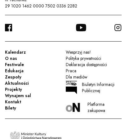
29 1020 1462 0000 7502 0336 2282
FACEBOOK
YOUTUBE
INSTA
TWITTER
Kalendarz
Wesprzyj nas!
O nas
Polityka prywatności
Festiwale
Deklaracja dostępności
Edukacja
Praca
Zespoły
Dla mediów
Aktualności
Sklep
Biuletyn Informacji
Projekty
Publicznej
Wynajem sal
Kontakt
Platforma
Bilety
zakupowa