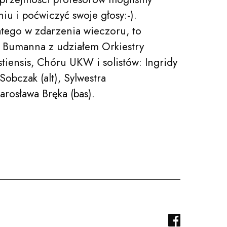
iu i poćwiczyć swoje głosy:-).
tego w zdarzenia wieczoru, to
a Bumanna z udziałem Orkiestry
tiensis, Chóru UKW i solistów: Ingridy
obczak (alt), Sylwestra
arosława Bręka (bas).
Szukaj
FACEBOOK
TWITTER
FACEBOO
YOUTUBE