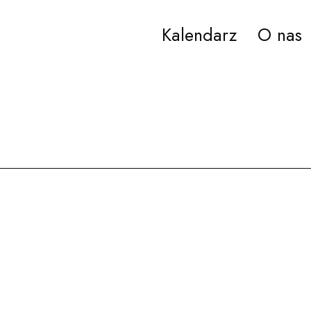
Kalendarz
O nas
ana Paderewskiego w Bydgoszczy