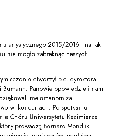
nu artystycznego 2015/2016 i na tak
iu nie mogło zabraknąć naszych
ym sezonie otworzył p.o. dyrektora
ai Bumann. Panowie opowiedzieli nam
odziękowali melomanom za
two w koncertach. Po spotkaniu
anie Chóru Uniwersytetu Kazimierza
który prowadzą Bernard Mendlik
uprzejmości profesorów mogliśmy