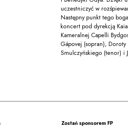
Edukacja
uczestniczyć w rozśpiewan
Następny punkt tego boga
Festiwale
koncert pod dyrekcją Kai
Kameralnej Capelli Bydgos
Gápovej (sopran), Doroty S
Smulczyńskiego (tenor) i J
Aktualności
Zespoły
Wynajem sal
a
Zostań sponsorem FP