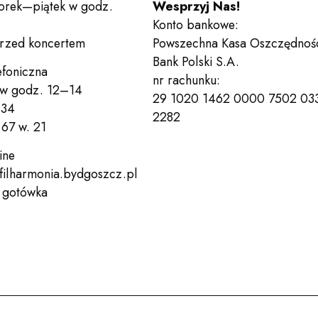
orek—piątek w godz.
Wesprzyj Nas!
Kontakt
Konto bankowe:
przed koncertem
Powszechna Kasa Oszczędnoś
Bank Polski S.A.
efoniczna
nr rachunku:
 w godz. 12–14
29 1020 1462 0000 7502 03
 34
Deklaracja dostępności
Po
2282
67 w. 21
Wesprzyj nas!
Bilety
ine
filharmonia.bydgoszcz.pl
, gotówka