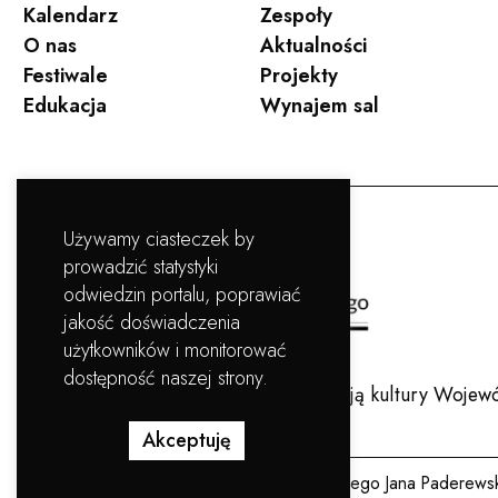
Kalendarz
Zespoły
O nas
Aktualności
Festiwale
Projekty
Edukacja
Wynajem sal
Używamy ciasteczek by
prowadzić statystyki
odwiedzin portalu, poprawiać
jakość doświadczenia
użytkowników i monitorować
dostępność naszej strony.
Filharmonia Pomorska jest instytucją kultury Woj
Akceptuję
Copyright © Filharmonia Pomorska im. Ignacego Jana Paderews