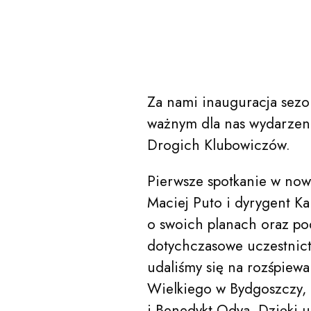
Za nami inauguracja sezo
ważnym dla nas wydarzen
Drogich Klubowiczów.
acego Jana Paderewskiego w Bydgoszczy
Kalendarz
Pierwsze spotkanie w now
Maciej Puto i dyrygent K
o swoich planach oraz p
O nas
dotychczasowe uczestnic
udaliśmy się na rozśpiew
Wielkiego w Bydgoszczy, 
i Benedykt Odya. Dzięki 