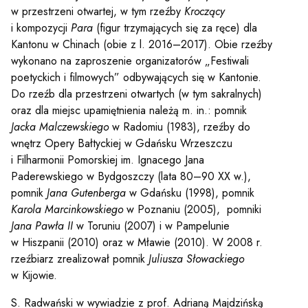
w przestrzeni otwartej, w tym rzeźby
Kroczący
i kompozycji
Para
(figur trzymających się za ręce) dla
Kantonu w Chinach (obie z l. 2016–2017). Obie rzeźby
wykonano na zaproszenie organizatorów „Festiwali
poetyckich i filmowych” odbywających się w Kantonie.
Do rzeźb dla przestrzeni otwartych (w tym sakralnych)
oraz dla miejsc upamiętnienia należą m. in.: pomnik
Jacka Malczewskiego
w Radomiu (1983), rzeźby do
wnętrz Opery Bałtyckiej w Gdańsku Wrzeszczu
i Filharmonii Pomorskiej im. Ignacego Jana
Paderewskiego w Bydgoszczy (lata 80–90 XX w.),
pomnik
Jana Gutenberga
w Gdańsku (1998), pomnik
Karola Marcinkowskiego
w Poznaniu (2005), pomniki
Jana Pawła II
w Toruniu (2007) i w Pampelunie
w Hiszpanii (2010) oraz w Mławie (2010). W 2008 r.
rzeźbiarz zrealizował pomnik
Juliusza Słowackiego
w Kijowie.
S. Radwański w wywiadzie z prof. Adrianą Majdzińską