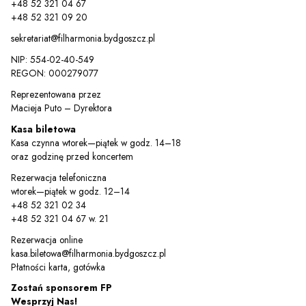
+48 52 321 04 67
+48 52 321 09 20
sekretariat@filharmonia.bydgoszcz.pl
NIP: 554-02-40-549
REGON: 000279077
Reprezentowana przez
Macieja Puto – Dyrektora
Kasa biletowa
Kasa czynna wtorek—piątek w godz. 14–18
oraz godzinę przed koncertem
Rezerwacja telefoniczna
wtorek—piątek w godz. 12–14
+48 52 321 02 34
+48 52 321 04 67 w. 21
Rezerwacja online
kasa.biletowa@filharmonia.bydgoszcz.pl
Płatności karta, gotówka
Zostań sponsorem FP
Wesprzyj Nas!