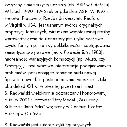
związany z macierzystą uczelnią [ob. ASP w Gdańsku].
W latach 1990–1996 rektor gdańskiej ASP. W 1997 r.
kierował Pracownią Rzeźby Uniwersytetu Radford
w Virginii w USA. Jest uznanym twórcą oryginalnych
propozycji formalnych, wirtuozem współczesnej rzeźby
wprowadzającym do ikonosfery jemu tylko właściwe
czyste formy, np. motywy poklatkowości i spotęgowania
semantyczno-wyrazowe [jak w
Portrecie Taty
, 1983],
nadrealność wariacyjnych kompozycji [np.
Muza
, czy
Kroczący
], i inne wrażliwe interpretacje podejmowanych
problemów, poszerzające fenomen nurtu nowej
figuracji, nowej fali, postmodernizmu, wreszcie sztuki
obu dekad XXI w. w otwartej przestrzeni miast.
S. Radwański wielokrotnie odznaczany i honorowany,
m.in. w 2021 r. otrzymał Złoty Medal „Zasłużony
Kulturze Gloria Artis” wręczony w Centrum Rzeźby
Polskiej w Orońsku.
S. Radwański jest autorem cykli figuratywnych