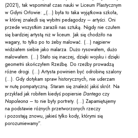
(2021), tak wspominał czas nauki w Liceum Plastycznym
w Gdyni Orłowie: „(…) była to taka wyjątkowa szkoła,
w której znaleźli się wybitni pedagodzy – artyści. Oni
przede wszystkim zarazili nas sztuką. Nigdy nie czułem
się bardziej artystą niż w liceum. Jak się chodziło na
wagary, to tylko po to żeby malować. (…) najpierw
widziałem siebie jako malarza. Dużo rysowałem, dużo
malowałem. (…) Stało się inaczej, dzięki wojsku i dzięki
geometrii skończyłem Rzeźbę. Do rzeźby prowadzą
Sz
różne drogi. (…) Artysta powinien być odrobinę szalony
(…). Gdy dotykam spraw historycznych, nie uderzam
w nutę pompatyczną. Staram się znaleźć jakiś skrót. Na
przykład jak robiłem kiedyś popiersie
Dantego
czy
Napoleona –
to nie były portrety. (…) Zapamiętujemy
na podstawie różnych przetworzonych rzeczy
i pozostają znowu, jakieś tylko kody, którymi się
porozumiewamy”.