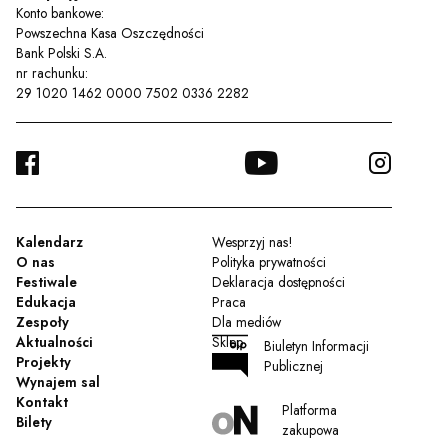
Konto bankowe:
Powszechna Kasa Oszczędności
Bank Polski S.A.
nr rachunku:
29 1020 1462 0000 7502 0336 2282
FACEBOOK
YOUTUBE
INSTA
TWITTER
Kalendarz
Wesprzyj nas!
O nas
Polityka prywatności
Festiwale
Deklaracja dostępności
Edukacja
Praca
Zespoły
Dla mediów
Aktualności
Sklep
Biuletyn Informacji
Projekty
Publicznej
Wynajem sal
Kontakt
Platforma
Bilety
zakupowa