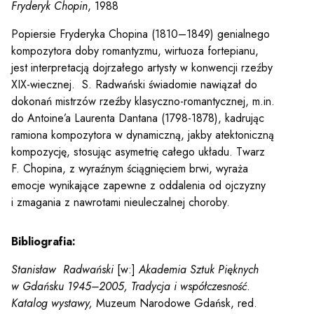
Fryderyk Chopin
, 1988
Popiersie Fryderyka Chopina (1810–1849) genialnego
kompozytora doby romantyzmu, wirtuoza fortepianu,
jest interpretacją dojrzałego artysty w konwencji rzeźby
XIX-wiecznej. S. Radwański świadomie nawiązał do
dokonań mistrzów rzeźby klasyczno-romantycznej, m.in.
do Antoine’a Laurenta Dantana (1798-1878), kadrując
ramiona kompozytora w dynamiczną, jakby atektoniczną
kompozycję, stosując asymetrię całego układu. Twarz
F. Chopina, z wyraźnym ściągnięciem brwi, wyraża
emocje wynikające zapewne z oddalenia od ojczyzny
i zmagania z nawrotami nieuleczalnej choroby.
Bibliografia:
Stanisław Radwański
[w:]
Akademia Sztuk Pięknych
w Gdańsku 1945–2005, Tradycja i współczesność
.
Katalog wystawy,
Muzeum Narodowe Gdańsk, red.