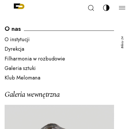
Szukaj
Zmień kont
Filharmonia Pomorska im. Ignacego Jana Paderew
arz
O nas
O instytucji
Bilety 24
Dyrekcja
Filharmonia w rozbudowie
ja
Galeria sztuki
Klub Melomana
ale
Galeria wewnętrzna
ności