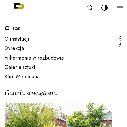
Szukaj
Zmień kont
Filharmonia Pomorska im. Ignacego Jana Paderew
arz
O nas
O instytucji
Bilety 24
Dyrekcja
Filharmonia w rozbudowie
ja
Galeria sztuki
Klub Melomana
ale
Galeria zewnętrzna
ności