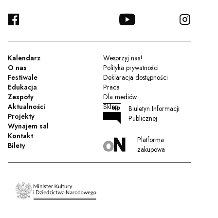
FACEBOOK
YOUTUBE
INSTA
TWITTER
Kalendarz
Wesprzyj nas!
O nas
Polityka prywatności
Festiwale
Deklaracja dostępności
Edukacja
Praca
Zespoły
Dla mediów
Aktualności
Sklep
Biuletyn Informacji
Projekty
Publicznej
Wynajem sal
Kontakt
Platforma
Bilety
zakupowa