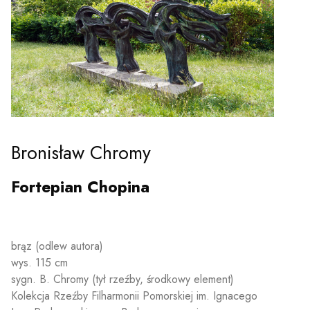
y
em sal
t
Bronisław Chromy
YOUTUBE
INSTAGRAM
WITTER
Fortepian Chopina
ości
Polityka prywatności
y
Praca
brąz (odlew autora)
wys. 115 cm
sygn. B. Chromy (tył rzeźby, środkowy element)
Kolekcja Rzeźby Filharmonii Pomorskiej im. Ignacego